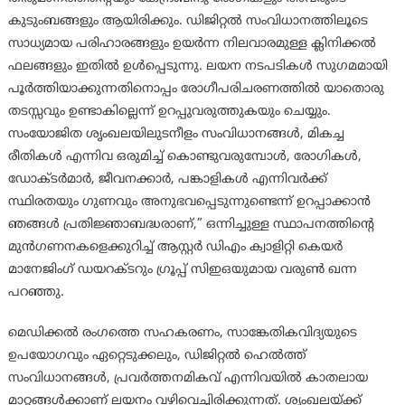
കുടുംബങ്ങളും ആയിരിക്കും. ഡിജിറ്റൽ സംവിധാനത്തിലൂടെ
സാധ്യമായ പരിഹാരങ്ങളും ഉയർന്ന നിലവാരമുള്ള ക്ലിനിക്കൽ
ഫലങ്ങളും ഇതിൽ ഉൾപ്പെടുന്നു. ലയന നടപടികൾ സുഗമമായി
പൂർത്തിയാക്കുന്നതിനൊപ്പം രോഗീപരിചരണത്തിൽ യാതൊരു
തടസ്സവും ഉണ്ടാകില്ലെന്ന് ഉറപ്പുവരുത്തുകയും ചെയ്യും.
സംയോജിത ശൃംഖലയിലുടനീളം സംവിധാനങ്ങൾ, മികച്ച
രീതികൾ എന്നിവ ഒരുമിച്ച് കൊണ്ടുവരുമ്പോൾ, രോഗികൾ,
ഡോക്ടർമാർ, ജീവനക്കാർ, പങ്കാളികൾ എന്നിവർക്ക്
സ്ഥിരതയും ഗുണവും അനുഭവപ്പെടുന്നുണ്ടെന്ന് ഉറപ്പാക്കാൻ
ഞങ്ങൾ പ്രതിജ്ഞാബദ്ധരാണ്,” ഒന്നിച്ചുള്ള സ്ഥാപനത്തിന്റെ
മുൻഗണനകളെക്കുറിച്ച് ആസ്റ്റർ ഡിഎം ക്വാളിറ്റി കെയർ
മാനേജിംഗ് ഡയറക്ടറും ഗ്രൂപ്പ് സിഇഒയുമായ വരുൺ ഖന്ന
പറഞ്ഞു.
മെഡിക്കൽ രംഗത്തെ സഹകരണം, സാങ്കേതികവിദ്യയുടെ
ഉപയോഗവും ഏറ്റെടുക്കലും, ഡിജിറ്റൽ ഹെൽത്ത്
സംവിധാനങ്ങൾ, പ്രവർത്തനമികവ് എന്നിവയിൽ കാതലായ
മാറ്റങ്ങൾക്കാണ് ലയനം വഴിവെച്ചിരിക്കുന്നത്. ശൃംഖലയ്ക്ക്