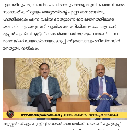
എന്നതിലുപരി, വിദഗ്ധ ചികിത്സയും അത്യാധുനിക മെഡിക്കൽ
സാങ്കേതികവിദ്യയും രാജ്യത്തിന്റെ എല്ലാ ഭാഗങ്ങളിലും
എത്തിക്കുക എന്ന വലിയ ദൗത്യമാണ് ഈ ലയനത്തിലൂടെ
യാഥാർത്ഥ്യമാകുന്നത്. പുതിയ കമ്പനിയിൽ ഡോ. ആസാദ്
മൂപ്പൻ എക്സിക്യൂട്ടീവ് ചെയർമാനായി തുടരും. വരുൺ ഖന്ന
മാനേജിംഗ് ഡയറക്ടറായും ഗ്രൂപ്പ് സിഇഒയായും ബിസിനസിന്
നേതൃത്വം നൽകും.
ആസ്റ്റർ ഡിഎം ക്വാളിറ്റി കെയർ മാനേജിംഗ് ഡയറക്ടറും ഗ്രൂപ്പ്