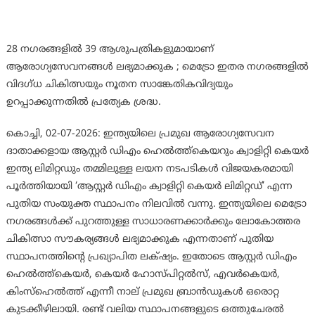
28 നഗരങ്ങളിൽ 39 ആശുപത്രികളുമായാണ്
ആരോഗ്യസേവനങ്ങൾ ലഭ്യമാക്കുക ; മെട്രോ ഇതര നഗരങ്ങളിൽ
വിദഗ്ധ ചികിത്സയും നൂതന സാങ്കേതികവിദ്യയും
ഉറപ്പാക്കുന്നതിൽ പ്രത്യേക ശ്രദ്ധ.
കൊച്ചി, 02-07-2026: ഇന്ത്യയിലെ പ്രമുഖ ആരോഗ്യസേവന
ദാതാക്കളായ ആസ്റ്റർ ഡിഎം ഹെൽത്ത്‌കെയറും ക്വാളിറ്റി കെയർ
ഇന്ത്യ ലിമിറ്റഡും തമ്മിലുള്ള ലയന നടപടികൾ വിജയകരമായി
പൂർത്തിയായി ‘ആസ്റ്റർ ഡിഎം ക്വാളിറ്റി കെയർ ലിമിറ്റഡ്’ എന്ന
പുതിയ സംയുക്ത സ്ഥാപനം നിലവിൽ വന്നു. ഇന്ത്യയിലെ മെട്രോ
നഗരങ്ങൾക്ക് പുറത്തുള്ള സാധാരണക്കാർക്കും ലോകോത്തര
ചികിത്സാ സൗകര്യങ്ങൾ ലഭ്യമാക്കുക എന്നതാണ് പുതിയ
സ്ഥാപനത്തിന്റെ പ്രഖ്യാപിത ലക്‌ഷ്യം. ഇതോടെ ആസ്റ്റർ ഡിഎം
ഹെൽത്ത്കെയർ, കെയർ ഹോസ്പിറ്റൽസ്, എവർകെയർ,
കിംസ്ഹെൽത്ത് എന്നീ നാല് പ്രമുഖ ബ്രാൻഡുകൾ ഒരൊറ്റ
കുടക്കീഴിലായി. രണ്ട് വലിയ സ്ഥാപനങ്ങളുടെ ഒത്തുചേരൽ