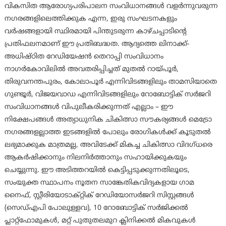
വികസിത ആരോഗ്യപരിപാലന സംവിധാനങ്ങൾ വളർന്നുവരുന്ന
നഗരങ്ങളിലെത്തിക്കുക എന്ന, ഇരു സംഘടനകളും
വർഷങ്ങളായി സ്ഥിരമായി പിന്തുടരുന്ന കാഴ്ചപ്പാടിന്റെ
പ്രതിഫലനമാണ് ഈ പ്രതിബദ്ധത. ആദ്യത്തെ ലിനാക്ക്-
അധിഷ്ഠിത റേഡിയേഷൻ തെറാപ്പി സംവിധാനം
നാഗർകോവിലിൽ അവതരിപ്പിച്ചത് മുതൽ റായ്‌പൂർ,
തിരുവനന്തപുരം, കോലാപൂർ എന്നിവിടങ്ങളിലും താമസിയാതെ
ഗുണ്ടൂർ, വിജയവാഡ എന്നിവിടങ്ങളിലും റോബോട്ടിക് സർജറി
സംവിധാനങ്ങൾ വിപുലീകരിക്കുന്നത് എല്ലാം – ഈ
നിക്ഷേപങ്ങൾ അത്യാധുനിക ചികിത്സാ സൗകര്യങ്ങൾ മെട്രോ
നഗരങ്ങളല്ലാത്ത ഇടങ്ങളിൽ പോലും രോഗികൾക്ക് കൂടുതൽ
ലഭ്യമാക്കുക മാത്രമല്ല, അവിടേക്ക് മികച്ച ചികിത്സാ വിദഗ്ധരെ
ആകർഷിക്കാനും നിലനിർത്താനും സഹായിക്കുകയും
ചെയ്യുന്നു. ഈ അടിത്തറയിൽ കെട്ടിപ്പടുക്കുന്നതിലൂടെ,
സംയുക്ത സ്ഥാപനം നൂതന സാങ്കേതികവിദ്യകളായ ഗാമ
നൈഫ്, സ്റ്റീരിയോടാക്റ്റിക് റേഡിയോസർജറി സിസ്റ്റങ്ങൾ
(സെഡ്എപി പോലുള്ളവ), 10 റോബോട്ടിക് സർജിക്കൽ
പ്ലാറ്റ്‌ഫോമുകൾ, മറ്റ് പുതുതലമുറ ക്ലിനിക്കൽ മികവുകൾ