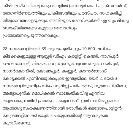
കീഴിലെ മികവിന്റെ കേന്ദ്രങ്ങളിൽ (സെന്റർ ഓഫ് എക്സലൻസ്)
രോഗനിർണയത്തിലും ചികിത്സയിലും പരസ്പരം സഹകരിച്ച്
തീരുമാനങ്ങളെടുക്കും. അതിലൂടെ രോഗികൾക്ക് ഏറ്റവും മികച്ച
ഡോക്ടർമാരുടെ കൂട്ടായ വൈദഗ്ധ്യം
പ്രയോജനപ്പെടുത്താനാകും.
28 നഗരങ്ങളിലായി 39 ആശുപത്രികളും 10,600-ലധികം
കിടക്കകളുമുള്ള ആസ്റ്റർ ഡിഎം ക്വാളിറ്റി കെയർ, നാഗ്പൂർ,
ഔറംഗാബാദ്, വിജയവാഡ, ഗുണ്ടൂർ, ഭുവനേശ്വർ, റായ്പൂർ,
നാഗർകോവിൽ, കോലാപ്പൂർ, കണ്ണൂർ, കാസർഗോഡ്,
കോട്ടക്കൽ എന്നിവയുൾപ്പെടെ ഇന്ത്യയിലെ ടയർ 2, ടയർ 3
നഗരങ്ങളിലുടനീളം സ്പെഷ്യലിസ്റ്റ് പരിചരണം, നൂതന ചികിത്സ,
അത്യാധുനിക മെഡിക്കൽ സാങ്കേതികവിദ്യ എന്നിവ
ലഭ്യമാക്കുന്നതിന് പ്രത്യേകം തയ്യാറാണ്. ഇത് സങ്കീർണ്ണമായ
ആരോഗ്യ സംരക്ഷണത്തിനായി രോഗികൾ മെട്രോപൊളിറ്റൻ
കേന്ദ്രങ്ങളിലേക്ക് യാത്ര ചെയ്യേണ്ടതിന്റെ ആവശ്യകത
കുറയ്ക്കുന്നു.