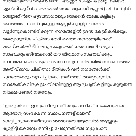
സിഇഒയുമായ വരുൺ ഖന്ന , ആസ്റ്റർ ഡിഎം ക്വാളിറ്റി കെയർ
എക്സിക്യൂട്ടീവ് ചെയർമാൻ ഡോ. ആസാദ് മൂപ്പൻ (Left to right)
രാജ്യത്തിൻറെ ഹൃദയഭാഗത്തും തെക്കൻ മേഖലകളിലും
ശക്തമായ സാന്നിധ്യമുള്ള ആസ്റ്റർ ക്വാളിറ്റി കെയർ,
വളർന്നുകൊണ്ടിരിക്കുന്ന നഗരങ്ങളിൽ ശ്രദ്ധ കേന്ദ്രീകരിക്കും.
അത്യാധുനിക ചികിത്സ തേടി മെട്രോ നഗരങ്ങളിലേക്ക്
രോഗികൾക്ക് ദീർഘദൂര യാത്രകൾ നടത്തേണ്ടി വരുന്ന
സാഹചര്യം ഒഴിവാക്കാൻ ഈ തീരുമാനം സഹായിക്കും.
സാധാരണക്കാർക്കും താങ്ങാനാവുന്ന നിരക്കിൽ ലോകോത്തര
അതിവിദഗ്ധ ചികിത്സാ രീതികൾ വൻ നഗരങ്ങൾക്ക്
പുറത്തേക്കും വ്യാപിപ്പിക്കും. ഇതിനായി അത്യാധുനിക
സാങ്കേതികവിദ്യകളും നിലവിലുള്ള ആശുപത്രികളിലും കൂടുതൽ
നിക്ഷേപങ്ങൾ നടത്തും.
“ഇന്ത്യയിലെ ഏറ്റവും വിശ്വസനീയവും ഭാവിക്ക് സജ്ജവുമായ
ആരോഗ്യ സംരക്ഷണ സ്ഥാപനങ്ങളിലൊന്ന്
കെട്ടിപ്പടുക്കുന്നതിനുള്ള ഞങ്ങളുടെ യാത്രയിൽ ആസ്റ്ററും
ക്വാളിറ്റി കെയറും ഒന്നിച്ചു ചേരുന്നത് ഒരു സുപ്രധാന