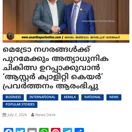
മെട്രോ നഗരങ്ങൾക്ക്
പുറമേക്കും അത്യാധുനിക
ചികിത്സ ഉറപ്പാക്കുവാൻ
‘ആസ്റ്റർ ക്വാളിറ്റി കെയർ’
പ്രവർത്തനം ആരംഭിച്ചു
BUSINESS
INTERNATIONAL
KERALA
NATIONAL
NEWS
POPULAR STORIES
July 2, 2026
News Desk