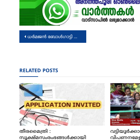
Post
ധര്‍മജന്‍ ബോള്‍ഗാട്ടി വീണ്ടും വിവാഹിതനായി
navigation
RELATED POSTS
തീരമൈത്രി :
വട്ടിയൂർക
സൂക്ഷ്മസംരംഭങ്ങൾക്കായി
വിപണനമേള 