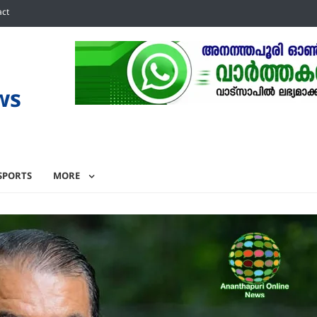
act
ws
SPORTS
MORE