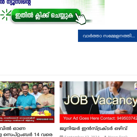
വാർത്താ സമ്മേളനത്തിൽ എസ്എഫ്ഐയെ പരിഹസിച്ചു എന്ന വാർത്ത ശുദ്ധ നുണ: മന്ത്രി വി ശിവൻകുട്ടി
്കാവിൽ ഓണ
ജൂനിയർ ഇൻസ്ട്രക്ടർ ഒഴിവ്
സെപ്റ്റംബർ 14 വരെ