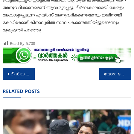
വെട്ടിക്കുറച്ചത് ഇരട്ടപ്രഹരമായി. ആ തുക കടമെടുക്കുന്നതിന്
അനുവദിക്കണമെന്ന് ആവശ്യപ്പെട്ടു. ദീര്‍ഘകാലമായി കേരളം
ആവശ്യപ്പെടുന്ന എയിംസ് അനുവദിക്കണമെന്നും ഇതിനായി
കോഴിക്കോട് കിനാലൂരില്‍ സ്ഥലം കണ്ടെത്തിയിട്ടുണ്ടെന്നും
മുഖ്യമന്ത്രി പറഞ്ഞു.
Read By
5,708
Post
മീഡിയ അക്കാഡമി: സർക്കാർ തിരുത്തിയില്ലെങ്കിൽ കോടതിയെ സമീപിക്കും: എം. രാധാകൃഷ്ണൻ
യോഗ ദണ്ഡിന്റെയും രുദ്രാക്ഷമാലയുടെയും അറ്റകുറ്റപ്പണി മുന്‍ ദേവസ്വം പ്രസിഡന്റിന്റെ മകന്’; ഇതെന്തു നടപടിയെന്ന് വി ഡി സതീശന്‍
navigation
RELATED POSTS