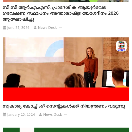
സി.സി.ആർ.എ.എസ്. പ്രാദേശിക ആയുർവേദ
ഗവേഷണ സ്ഥാപനം അന്താരാഷ്ട്ര യോഗദിനം 2026
ആഘോഷിച്ചു
June 21, 2026
News Desk
സ്വകാര്യ കോച്ചിംഗ് സെന്റുകള്‍ക്ക് നിയന്ത്രണം വരുന്നു
January 20, 2024
News Desk