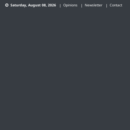
Skip
Saturday, August 08, 2026
Opinions
Newsletter
Contact
to
content