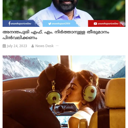
അനന്തപുരി എഫ്. എം. നിർത്താനുള്ള തീരുമാനം
പിൻവലിക്കണം
July 24, 2023
News Desk