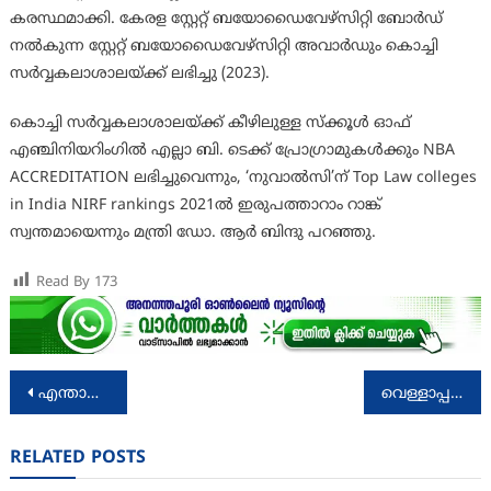
കരസ്ഥമാക്കി. കേരള സ്റ്റേറ്റ് ബയോഡൈവേഴ്സിറ്റി ബോർഡ്
നൽകുന്ന സ്റ്റേറ്റ് ബയോഡൈവേഴ്സിറ്റി അവാർഡും കൊച്ചി
സർവ്വകലാശാലയ്ക്ക് ലഭിച്ചു (2023).
കൊച്ചി സർവ്വകലാശാലയ്ക്ക് കീഴിലുള്ള സ്ക്കൂൾ ഓഫ്
എഞ്ചിനിയറിംഗിൽ എല്ലാ ബി. ടെക്ക് പ്രോഗ്രാമുകൾക്കും NBA
ACCREDITATION ലഭിച്ചുവെന്നും, ‘നുവാൽസി’ന് Top Law colleges
in India NIRF rankings 2021ൽ ഇരുപത്താറാം റാങ്ക്
സ്വന്തമായെന്നും മന്ത്രി ഡോ. ആർ ബിന്ദു പറഞ്ഞു.
Read By
173
Post
എന്തായാലും പറഞ്ഞ കാര്യങ്ങള്‍ നടത്തും: രാജീവ് ചന്ദ്രശേഖർ
വെള്ളാപ്പള്ളിയുടെ ‘ന്യുനപക്ഷ പ്രീണന’ പരാമർശ ത്തില്‍ മാനവ ഐക്യവേദി പ്രതികരിച്ചു
navigation
RELATED POSTS