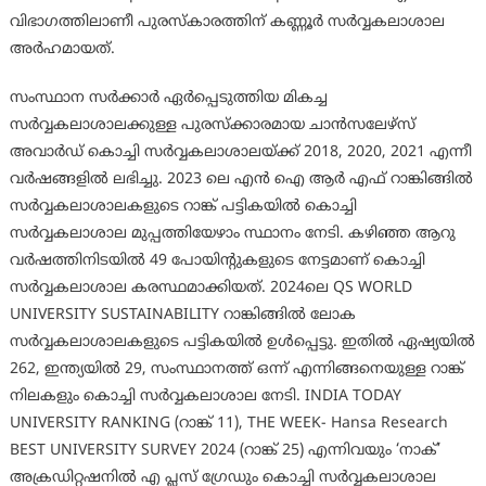
വിഭാഗത്തിലാണീ പുരസ്‌കാരത്തിന് കണ്ണൂർ സർവ്വകലാശാല
അർഹമായത്.
സംസ്ഥാന സർക്കാർ ഏർപ്പെടുത്തിയ മികച്ച
സർവ്വകലാശാലക്കുള്ള പുരസ്ക്കാരമായ ചാൻസലേഴ്സ്
അവാർഡ് കൊച്ചി സർവ്വകലാശാലയ്ക്ക് 2018, 2020, 2021 എന്നീ
വർഷങ്ങളിൽ ലഭിച്ചു. 2023 ലെ എൻ ഐ ആർ എഫ് റാങ്കിങ്ങിൽ
സർവ്വകലാശാലകളുടെ റാങ്ക് പട്ടികയിൽ കൊച്ചി
സർവ്വകലാശാല മുപ്പത്തിയേഴാം സ്ഥാനം നേടി. കഴിഞ്ഞ ആറു
വർഷത്തിനിടയിൽ 49 പോയിന്റുകളുടെ നേട്ടമാണ് കൊച്ചി
സർവ്വകലാശാല കരസ്ഥമാക്കിയത്. 2024ലെ QS WORLD
UNIVERSITY SUSTAINABILITY റാങ്കിങ്ങിൽ ലോക
സർവ്വകലാശാലകളുടെ പട്ടികയിൽ ഉൾപ്പെട്ടു. ഇതിൽ ഏഷ്യയിൽ
262, ഇന്ത്യയിൽ 29, സംസ്ഥാനത്ത് ഒന്ന് എന്നിങ്ങനെയുള്ള റാങ്ക്
നിലകളും കൊച്ചി സർവ്വകലാശാല നേടി. INDIA TODAY
UNIVERSITY RANKING (റാങ്ക് 11), THE WEEK- Hansa Research
BEST UNIVERSITY SURVEY 2024 (റാങ്ക് 25) എന്നിവയും ‘നാക്’
അക്രഡിറ്റഷനിൽ എ പ്ലസ് ഗ്രേഡും കൊച്ചി സർവ്വകലാശാല