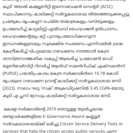
കൂടി ‘അടൽ കമ്മ്യൂണിറ്റി ഇന്നൊവേഷൻ സെന്റർ’ (ACIC)
സ്ഥാപിക്കാനും കാലിക്കറ്റ് സർവ്വകലാശാല തിരഞ്ഞെടുക്കപ്പെട്ടു.
പ്രത്യേകം രൂപകല്പന ചെയ്ത തന്മാത്രകളും വസ്തുക്കളും
ഉപയോഗിച്ച് കാറ്റലിസ്റ്റ്-എയ്ഡഡ് ഹൈഡ്രജൻ ഉത്പാദനം,
ഹൈഡ്രജന്റെയും മറ്റ് പുനരുപയോഗിക്കാവുന്ന
ഇന്ധനങ്ങളുടെയും സുരക്ഷിത സംഭരണം എന്നിവയിൽ ശ്രദ്ധ
കേന്ദ്രീകരിച്ച് വിപുലമായ ഗവേഷണം നടത്താൻ കേന്ദ്ര
ശാസ്ത്രസാങ്കേതിക വകുപ്പ് ആരംഭിച്ച ‘പ്രമോഷൻ ഓഫ്
യൂണിവേഴ്സിറ്റി റിസർച്ച് ആൻഡ് സയൻറിഫിക് എക്സലൻസ്
(PURSE) പദ്ധതിപ്രകാരം കേന്ദ്ര സർക്കാരിൻറെ 10.78 കോടി
രൂപയുടെ ഗവേഷണ ഗ്രാന്റ് കാലിക്കറ്റ് സർവ്വകലാശാല നേടി
(2023). നാലാം ഘട്ട ‘നാക്’ അക്രഡിറ്റഷനിൽ 3.45 CGPA-യോടു
കൂടി എ പ്ലസ് ഗ്രേഡും കാലിക്കറ്റ് സർവ്വകലാശാല നേടി.
.കേരള സർക്കാരിന്റെ 2019 തൊട്ടുള്ള തുടർച്ചയായ
രണ്ടുവർഷങ്ങളിലെ E-Governance Award കണ്ണൂർ
സർവകലാശാലയ്ക്ക് ലഭിച്ചു.Citizen Service Delivery Tools or
services that help the citizen access public services എന്ന