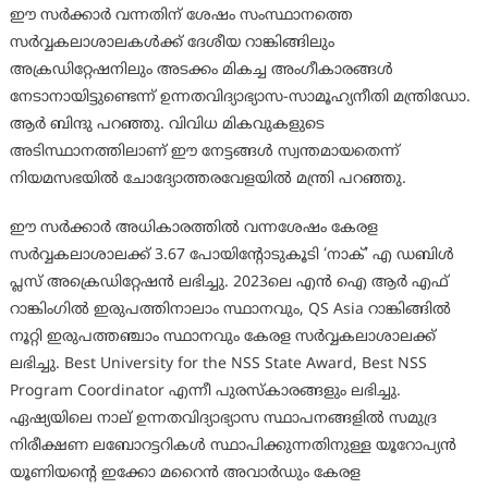
ഈ സർക്കാർ വന്നതിന് ശേഷം സംസ്ഥാനത്തെ
സർവ്വകലാശാലകൾക്ക് ദേശീയ റാങ്കിങ്ങിലും
അക്രഡിറ്റേഷനിലും അടക്കം മികച്ച അംഗീകാരങ്ങൾ
നേടാനായിട്ടുണ്ടെന്ന് ഉന്നതവിദ്യാഭ്യാസ-സാമൂഹ്യനീതി മന്ത്രിഡോ.
ആർ ബിന്ദു പറഞ്ഞു. വിവിധ മികവുകളുടെ
അടിസ്ഥാനത്തിലാണ് ഈ നേട്ടങ്ങൾ സ്വന്തമായതെന്ന്
നിയമസഭയിൽ ചോദ്യോത്തരവേളയിൽ മന്ത്രി പറഞ്ഞു.
ഈ സർക്കാർ അധികാരത്തിൽ വന്നശേഷം കേരള
സർവ്വകലാശാലക്ക് 3.67 പോയിന്റോടുകൂടി ‘നാക്’ എ ഡബിൾ
പ്ലസ് അക്രെഡിറ്റേഷൻ ലഭിച്ചു. 2023ലെ എൻ ഐ ആർ എഫ്
റാങ്കിംഗിൽ ഇരുപത്തിനാലാം സ്ഥാനവും, QS Asia റാങ്കിങ്ങിൽ
നൂറ്റി ഇരുപത്തഞ്ചാം സ്ഥാനവും കേരള സർവ്വകലാശാലക്ക്
ലഭിച്ചു. Best University for the NSS State Award, Best NSS
Program Coordinator എന്നീ പുരസ്‌കാരങ്ങളും ലഭിച്ചു.
ഏഷ്യയിലെ നാല് ഉന്നതവിദ്യാഭ്യാസ സ്ഥാപനങ്ങളിൽ സമുദ്ര
നിരീക്ഷണ ലബോറട്ടറികൾ സ്ഥാപിക്കുന്നതിനുള്ള യൂറോപ്യൻ
യൂണിയന്റെ ഇക്കോ മറൈൻ അവാർഡും കേരള