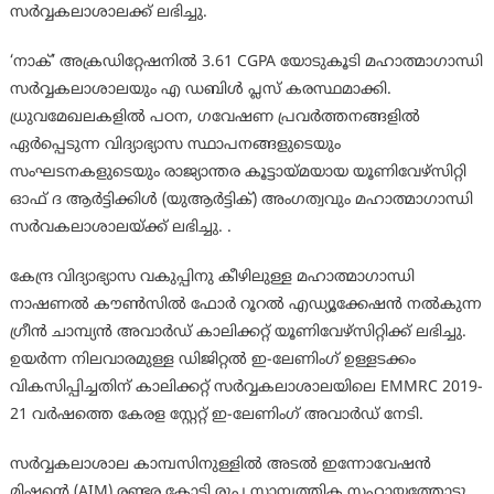
സർവ്വകലാശാലക്ക് ലഭിച്ചു.
‘നാക്’ അക്രഡിറ്റേഷനിൽ 3.61 CGPA യോടുകൂടി മഹാത്മാഗാന്ധി
സർവ്വകലാശാലയും എ ഡബിൾ പ്ലസ് കരസ്ഥമാക്കി.
ധ്രുവമേഖലകളിൽ പഠന, ഗവേഷണ പ്രവർത്തനങ്ങളിൽ
ഏർപ്പെടുന്ന വിദ്യാഭ്യാസ സ്ഥാപനങ്ങളുടെയും
സംഘടനകളുടെയും രാജ്യാന്തര കൂട്ടായ്മയായ യൂണിവേഴ്സിറ്റി
ഓഫ് ദ ആർട്ടിക്കിൾ (യുആർട്ടിക്) അംഗത്വവും മഹാത്മാഗാന്ധി
സർവകലാശാലയ്ക്ക് ലഭിച്ചു. .
കേന്ദ്ര വിദ്യാഭ്യാസ വകുപ്പിനു കീഴിലുള്ള മഹാത്മാഗാന്ധി
നാഷണൽ കൗൺസിൽ ഫോർ റൂറൽ എഡ്യൂക്കേഷൻ നൽകുന്ന
ഗ്രീൻ ചാമ്പ്യൻ അവാർഡ് കാലിക്കറ്റ് യൂണിവേഴ്സിറ്റിക്ക് ലഭിച്ചു.
ഉയർന്ന നിലവാരമുള്ള ഡിജിറ്റൽ ഇ-ലേണിംഗ് ഉള്ളടക്കം
വികസിപ്പിച്ചതിന് കാലിക്കറ്റ് സർവ്വകലാശാലയിലെ EMMRC 2019-
21 വർഷത്തെ കേരള സ്റ്റേറ്റ് ഇ-ലേണിംഗ് അവാർഡ് നേടി.
സർവ്വകലാശാല കാമ്പസിനുള്ളിൽ അടൽ ഇന്നോവേഷൻ
മിഷന്റെ (AIM) രണ്ടര കോടി രൂപ സാമ്പത്തിക സഹായത്തോടു