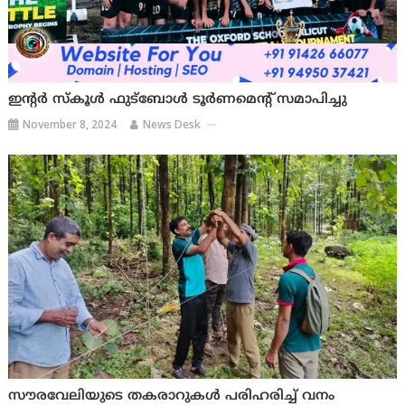
ഇന്റർ സ്കൂൾ ഫുട്‌ബോൾ ടൂർണമെന്റ് സമാപിച്ചു
November 8, 2024
News Desk
സൗരവേലിയുടെ തകരാറുകൾ പരിഹരിച്ച് വനം