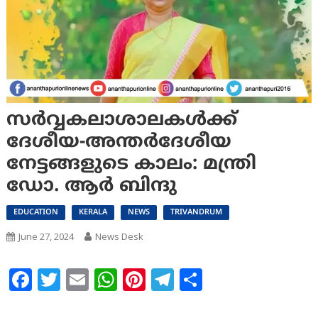
സർവ്വകലാശാലകൾക്ക്
ദേശീയ-അന്തർദേശീയ
നേട്ടങ്ങളുടെ കാലം: മന്ത്രി
ഡോ. ആർ ബിന്ദു
EDUCATION
KERALA
NEWS
TRIVANDRUM
June 27, 2024
News Desk
Facebook
Twitter
Email
WhatsApp
Pinterest
Telegram
Share