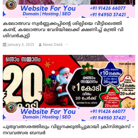
കലോത്സവ സ്വർണ്ണക്കപ്പിന്റെ ശില്പിയെ വീട്ടിലെത്തി
കണ്ട്, കലോത്സവ വേദിയിലേക്ക് ക്ഷണിച്ച് മന്ത്രി വി
ശിവൻകുട്ടി
January 3, 2025
News Desk
പുതുവത്സരത്തിലും വില്പനക്കുതിപ്പുമായി ക്രിസ്തുമസ് –
നവവത്സര ബമ്പർ