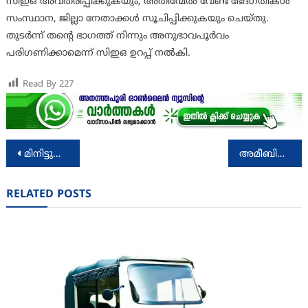
സിഇഒ അവതരിപ്പിക്കുകയും, അതിന്മേൽ വേണ്ട ഭേദഗതികൾ
സംസ്ഥാന, ജില്ലാ നേതാക്കൾ സൂചിപ്പിക്കുകയും ചെയ്തു.
തുടർന്ന് തൻ്റെ ഭാഗത്ത് നിന്നും അനുഭാവപൂർവം
പരിഗണിക്കാമെന്ന് സിഇഒ ഉറപ്പ് നൽകി.
Read By
227
Post
മിനിട്ടുകൾക്കകം വൈറലായി ചിത്തിനി പ്രൊമോ വീഡിയോ സോംഗ്
അമീബിക്ക് മെനിഞ്ചോ എന്‍സെഫലൈറ്റിസ്: മാര്‍ഗരേഖ പുറത്തിറക്കും
navigation
RELATED POSTS