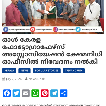
ഓൾ കേരള
ഫോട്ടോഗ്രാഫേഴ്സ്
അസ്സോസിയേഷൻ ക്ഷേമനിധി
ഓഫീസില്‍ നിവേദനം നല്‍കി
KERALA
NEWS
POPULAR STORIES
TRIVANDRUM
July 2, 2024
News Desk
Facebook
Twitter
Email
WhatsApp
Pinterest
Telegram
Share
ഓൾ കേരള ഫോട്ടോഗ്രാഫേഴ്സ് അസ്സോസിയേഷൻ സംസ്ഥാന