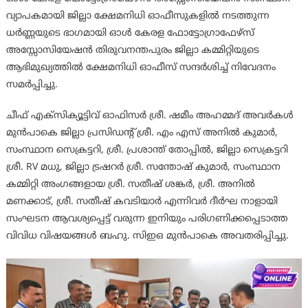
വ്യാപകമായി ജില്ലാ ക്ഷേമനിധി ഓഫീസുകളിൽ നടത്തുന്ന
ധർണ്ണയുടെ ഭാഗമായി ഓൾ കേരള ഫോട്ടോഗ്രാഫേഴ്സ്
അസ്സോസിയേഷൻ തിരുവനന്തപുരം ജില്ലാ കമ്മിറ്റിയുടെ
ആഭിമുഖ്യത്തിൽ ക്ഷേമനിധി ഓഫീസ് സന്ദർശിച്ച് നിവേദനം
സമർപ്പിച്ചു.
ചീഫ് എക്സിക്യൂട്ടിവ് ഓഫിസർ ശ്രീ. ഷമീം അഹമ്മദ് അവർകൾ
മുൻപാകെ ജില്ലാ പ്രസിഡൻ്റ് ശ്രീ. എം എസ് അനിൽ കുമാർ,
സംസ്ഥാന സെക്രട്ടറി, ശ്രീ. പ്രശാന്ത് തോപ്പിൽ, ജില്ലാ സെക്രട്ടറി
ശ്രീ. RV മധു, ജില്ലാ ട്രഷറർ ശ്രീ. സന്തോഷ് കുമാർ, സംസ്ഥാന
കമ്മിറ്റി അംഗങ്ങളായ ശ്രീ. സതീഷ് ശങ്കർ, ശ്രീ. അനിൽ
മണക്കാട്, ശ്രീ. സതീഷ് കവടിയാർ എന്നിവർ ദീർഘ നാളായി
സംഘടന ആവശ്യപ്പെട്ട് വരുന്ന ഇനിയും പരിഗണിക്കപ്പെടാത്ത
വിവിധ വിഷയങ്ങൾ ബഹു. സിഇഒ മുൻപാകെ അവതരിപ്പിച്ചു.