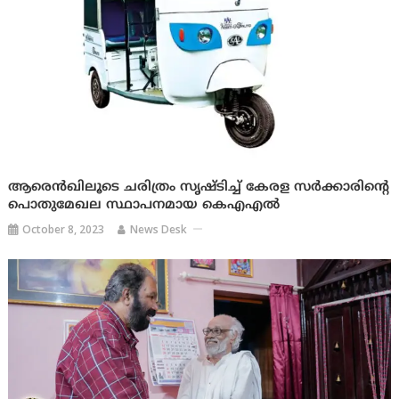
ആരെൻഖിലൂടെ ചരിത്രം സൃഷ്ടിച്ച് കേരള സർക്കാരിന്റെ
പൊതുമേഖല സ്ഥാപനമായ കെഎഎൽ
October 8, 2023
News Desk