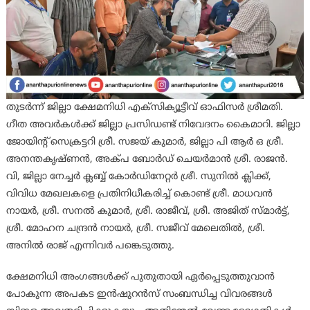
തുടർന്ന് ജില്ലാ ക്ഷേമനിധി എക്സിക്യൂട്ടീവ് ഓഫിസർ ശ്രീമതി.
ഗീത അവർകൾക്ക് ജില്ലാ പ്രസിഡണ്ട് നിവേദനം കൈമാറി. ജില്ലാ
ജോയിൻ്റ് സെക്രട്ടറി ശ്രീ. സജയ് കുമാർ, ജില്ലാ പി ആർ ഒ ശ്രീ.
അനന്തകൃഷ്ണൻ, അക്പ ബോർഡ് ചെയർമാൻ ശ്രീ. രാജൻ.
വി, ജില്ലാ നേച്ചർ ക്ലബ്ബ് കോർഡിനേറ്റർ ശ്രീ. സുനിൽ ക്ലിക്ക്,
വിവിധ മേഖലകളെ പ്രതിനിധീകരിച്ച് കൊണ്ട് ശ്രീ. മാധവൻ
നായർ, ശ്രീ. സനൽ കുമാർ, ശ്രീ. രാജീവ്, ശ്രീ. അജിത് സ്മാർട്ട്,
ശ്രീ. മോഹന ചന്ദ്രൻ നായർ, ശ്രീ. സജീവ് മേലെതിൽ, ശ്രീ.
അനിൽ രാജ് എന്നിവർ പങ്കെടുത്തു.
ക്ഷേമനിധി അംഗങ്ങൾക്ക് പുതുതായി ഏർപ്പെടുത്തുവാൻ
പോകുന്ന അപകട ഇൻഷുറൻസ് സംബന്ധിച്ച വിവരങ്ങൾ