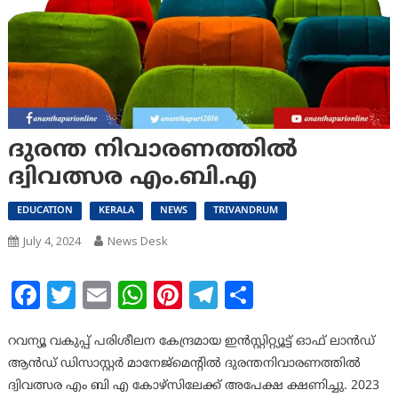
ദുരന്ത നിവാരണത്തില്‍
ദ്വിവത്സര എം.ബി.എ
EDUCATION
KERALA
NEWS
TRIVANDRUM
July 4, 2024
News Desk
Facebook
Twitter
Email
WhatsApp
Pinterest
Telegram
Share
റവന്യൂ വകുപ്പ് പരിശീലന കേന്ദ്രമായ ഇന്‍സ്റ്റിറ്റ്യൂട്ട് ഓഫ് ലാന്‍ഡ്
ആന്‍ഡ് ഡിസാസ്റ്റര്‍ മാനേജ്‌മെന്റില്‍ ദുരന്തനിവാരണത്തില്‍
ദ്വിവത്സര എം ബി എ കോഴ്‌സിലേക്ക് അപേക്ഷ ക്ഷണിച്ചു. 2023