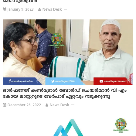
കെ.സുരേന്ദ്രൻ
January 9, 2023
News Desk
ഓർഫനേജ് കൺട്രോൾ ബോർഡ് ചെയർമാൻ വി എം
കോയ മാസ്റ്ററുടെ വേർപാട് ഏറ്റവും നടുക്കുന്നു
December 26, 2022
News Desk