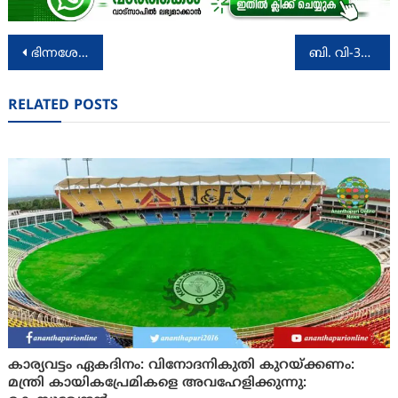
Post
ഭിന്നശേഷി തിരിച്ചറിയൽ കാർഡ് : പ്രത്യേക രജിസ്ട്രേഷൻ ക്യാമ്പയിൻ: ഡോ:ആർ.ബിന്ദു
ബി. വി-380 മുട്ടക്കോഴിക്കുഞ്ഞുങ്ങൾ വിൽപ്പനയ്ക്ക്
navigation
RELATED POSTS
കാര്യവട്ടം ഏകദിനം: വിനോദനികുതി കുറയ്ക്കണം:
മന്ത്രി കായികപ്രേമികളെ അവഹേളിക്കുന്നു: