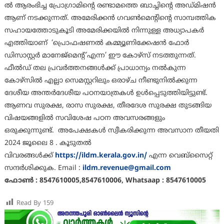
ല്‍ ആരംഭിച്ച പ്രോഗ്രാമിന്റെ രണ്ടാമത്തെ ബാച്ചിന്റെ അഡ്മിഷന്‍
ആണ് നടക്കുന്നത്. അമേരിക്കന്‍ ഗവണ്‍മെന്റിന്റെ സാമ്പത്തിക
സഹായത്തോടുകൂടി അമേരിക്കയില്‍ നിന്നുള്ള അധ്യാപകര്‍
എത്തിയാണ് ‘പ്രൊഫഷണല്‍ കമ്മ്യൂണിക്കേഷന്‍ ഫോര്‍
ഡിസാസ്റ്റര്‍ മാനേജ്‌മെന്റ് എന്ന’ ഈ കോഴ്‌സ് നടത്തുന്നത്.
ഫീല്‍ഡ് തല പ്രവര്‍ത്തനങ്ങള്‍ക്ക് പ്രാധാന്യം നല്‍കുന്ന
കോഴ്‌സില്‍ എല്ലാ സെമസ്റ്ററിലും ഒരാഴ്ച നീണ്ടുനില്‍ക്കുന്ന
ദേശീയ അന്തര്‍ദേശീയ പഠനയാത്രകള്‍ ഉള്‍പ്പെടുത്തിയിട്ടുണ്ട്.
ആണവ സുരക്ഷ, രാസ സുരക്ഷ, തീരദേശ സുരക്ഷ തുടങ്ങിയ
വിഷയങ്ങളില്‍ സവിശേഷ പഠന അവസരങ്ങളും
ഒരുക്കുന്നുണ്ട്. അപേക്ഷകള്‍ സ്വീകരിക്കുന്ന അവസാന തീയതി
2024 ജൂലൈ 8 . കൂടുതല്‍
വിവരങ്ങള്‍ക്ക്
https://ildm.kerala.gov.in/
എന്ന വെബ്‌സൈറ്റ്
സന്ദര്‍ശിക്കുക. Email :
ildm.revenue@gmail.com
ഫോണ്‍ : 8547610005,8547610006, Whatsaap : 8547610005
Read By
159