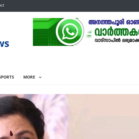
act
ws
SPORTS
MORE