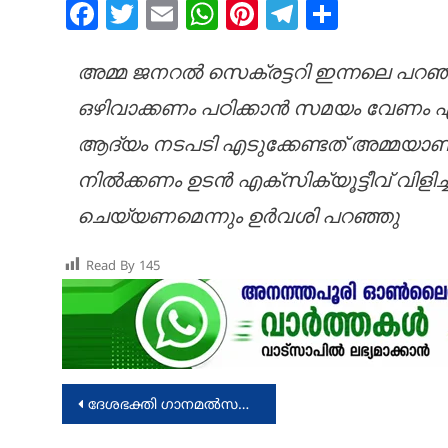
Facebook
Twitter
Email
WhatsApp
Pinterest
Telegram
Share
അമ്മ ജനറൽ സെക്രട്ടറി ഇന്നലെ പറഞ്
ഒഴിവാക്കണം പഠിക്കാൻ സമയം വേണം എന
ആദ്യം നടപടി എടുക്കേണ്ടത് അമ്മയാ
നിൽക്കണം ഉടൻ എക്സിക്യൂട്ടീവ് വിളിച്
ചെയ്യണമെന്നും ഉർവശി പറഞ്ഞു
Read By
145
Post
ദേശഭക്തി ഗാനമൽസരം; ശ്രീനാരായണ പബ്ലിക് സ്കൂൾ ഒന്നാം സ്ഥാനം കരസ്ഥമാക്കി
navigation