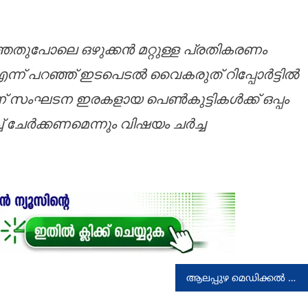
ഞതുപോലെ ഒഴുക്കൻ മറ്റുള്ള പ്രതികരണം
്ന് പറഞ്ഞ് ഇടപെടൽ വൈകരുത് റിപ്പോർട്ടിൽ
ണ് സംഘടന ഇരകളായ പെൺകുട്ടികൾക്ക് ഒപ്പം
ച് ചേർക്കണമെന്നും വിഷയം ചർച്ച
ആലപ്പുഴ മെഡിക്കല്‍ കോളേജ്: 2 പിജി സീറ്റുകള്‍ക്ക് അനുമതി