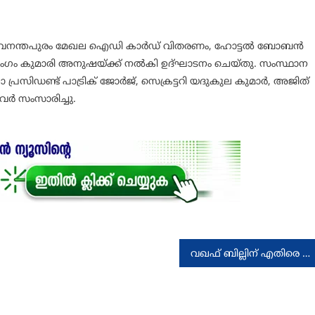
വനന്തപുരം മേഖല ഐഡി കാർഡ് വിതരണം, ഹോട്ടൽ ബോബൻ
 അംഗം കുമാരി അനുഷയ്ക്ക് നൽകി ഉദ്ഘാടനം ചെയ്തു. സംസ്ഥാന
പ്രസിഡണ്ട് പാട്രിക് ജോർജ്, സെക്രട്ടറി യദുകുല കുമാർ, അജിത്
വർ സംസാരിച്ചു.
വഖഫ് ബില്ലിന് എതിരെ പ്രതിഷേധം സംഘടിപ്പിച്ചു