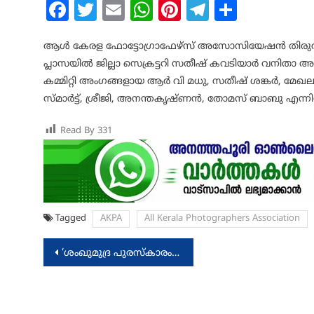
Facebook
Twitter
Email
WhatsApp
Pinterest
Telegram
Share
ആൾ കേരള ഫോട്ടോഗ്രാഫേഴ്സ് അസോസിയേഷൻ തിരു
പ്ലാസയിൽ ജില്ലാ സെക്രട്ടറി സതീഷ് കവടിയാർ വനിതാ
കമ്മിറ്റി അംഗങ്ങളായ ആർ വി മധു, സതീഷ് ശങ്കർ, മേഖലാ 
സ്മാർട്ട്, ശ്രീജി, അനന്തകൃഷ്ണൻ, തോമസ് ബാബു എന്നി
Read By
331
Tagged
AKPA
All Kerala Photographers Association
Post
‘ശംഖുമുദ്ര പുരസ്‌കാരം 2025’ പ്രഖ്യാപിച്ചു
navigation