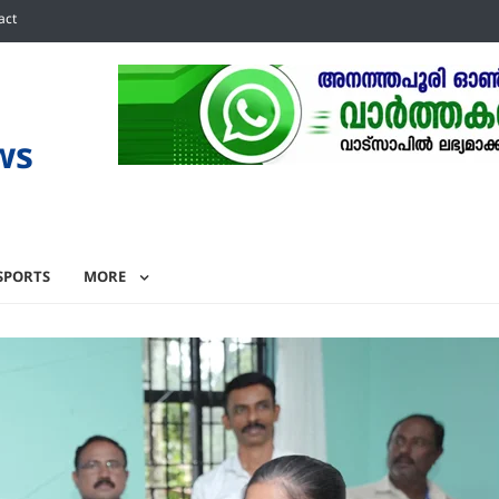
act
ws
SPORTS
MORE