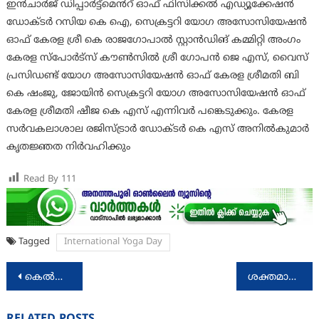
ഇൻചാർജ് ഡിപ്പാർട്ട്മെൻറ് ഓഫ് ഫിസിക്കൽ എഡ്യൂക്കേഷൻ
ഡോക്ടർ റസിയ കെ ഐ, സെക്രട്ടറി യോഗ അസോസിയേഷൻ
ഓഫ് കേരള ശ്രീ കെ രാജഗോപാൽ സ്റ്റാൻഡിങ് കമ്മിറ്റി അംഗം
കേരള സ്പോർട്സ് കൗൺസിൽ ശ്രീ ഗോപൻ ജെ എസ്, വൈസ്
പ്രസിഡണ്ട് യോഗ അസോസിയേഷൻ ഓഫ് കേരള ശ്രീമതി ബി
കെ ഷംജു, ജോയിൻ സെക്രട്ടറി യോഗ അസോസിയേഷൻ ഓഫ്
കേരള ശ്രീമതി ഷീജ കെ എസ് എന്നിവർ പങ്കെടുക്കും. കേരള
സർവകലാശാല രജിസ്ട്രാർ ഡോക്ടർ കെ എസ് അനിൽകുമാർ
കൃതജ്ഞത നിർവഹിക്കും
Read By
111
Tagged
International Yoga Day
Post
കെൽട്രോൺ ഹൗസ് ഗേറ്റിനു മുന്നിൽ പ്രതിഷേധ ധർണ്ണ
ശക്തമായ കാറ്റിനും മോശം കാലാവസ്ഥയ്ക്കും സാധ്യത
navigation