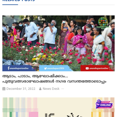
RELATED POSTS
ആടാം, പാടാം, ആഘോഷിക്കാം…
പുതുവത്സരാഘോഷങ്ങള്‍ നഗര വസന്തത്തോടൊപ്പം
December 31, 2022
News Desk