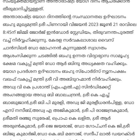
സംയുക്തമായിട്ടാണ് അന്താരാഷ്ട്ര യോഗ ദിനം ആചരിക്കാൻ
തീരുമാനിച്ചിട്ടുള്ളത്.
അന്താരാഷ്ട്ര യോഗ ദിനത്തിന്റെ സംസ്ഥാനതല ഉദ്ഘാടനം
ബഹു മുഖ്യമന്ത്രി ശ്രീ പിണറായി വിജയൻ 2023 ജൂൺ 21 രാവിലെ
8:45ന് ജിമ്മി ജോർജ് ഇൻഡോർ സ്റ്റേഡിയം, തിരുവനന്തപുരത്ത്
വച്ച് നിർവ്വഹിക്കുന്നു. കേരള സർവകലാശാല വൈസ്
ചാൻസിലർ ഡോ മോഹനൻ കുന്നുമ്മൽ സ്വാഗതം
ആശംസിക്കുന്ന ചടങ്ങിൽ ബഹു ഉന്നത വിദ്യാഭ്യാസ സാമൂഹ്യ
ക്ഷേമ വകുപ്പ് മന്ത്രി ഡോ ആർ ബിന്ദു അധ്യക്ഷത വഹിക്കും.
യോഗ പ്രദർശന ഉദ്ഘാടനം ബഹു സ്പോർട്സ് ന്യൂനപക്ഷം
വഖഫ് വകുപ്പ് മന്ത്രി ശ്രീ വി അബ്ദുറഹ്മാൻ നിർവഹിക്കും.
അഡ്വ വി കെ പ്രശാന്ത് (എം.എൽ.എ) സിൻഡിക്കേറ്റ്
അംഗങ്ങളായ അഡ്വ ബി ബാലചന്ദ്രൻ, ശ്രീ കെ എച്ച്
ബാബുജാൻ,ശ്രീ ബി പി മുരളി, അഡ്വ ജി മുരളീധരൻപിള്ള, ഡോ
എസ് നസീബ്,അഡ്വ എ അജികുമാർ, ശ്രീ പി രാജേന്ദ്രകുമാർ,
ശ്രീമതി രഞ്ജു സുരേഷ്, പ്രൊഫ കെ ലളിത, ശ്രീ ആർ
അരുൺകുമാർ, ശ്രീ ജെ ജയരാജ്, ഡോ ഗോപ്ചന്ദ് കെ ജി,ശ്രീ
ബിജു കുമാർജി,ഡോ കെ.ബി മനോജ്, സന്ദീപ് ലാൽ ഡയറക്ടർ