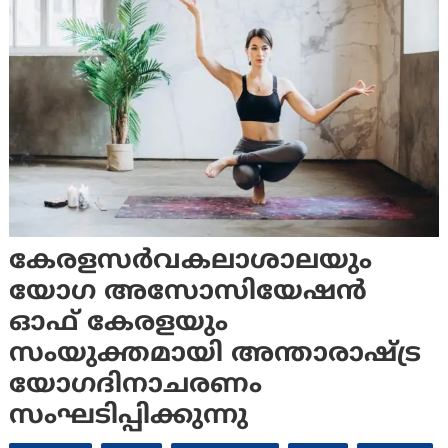
കേരളസർവകലാശാലയും
യോഗ അസോസിയേഷൻ
ഓഫ് കേരളയും
സംയുക്തമായി അന്താരാഷ്ട്ര
യോഗദിനാചരണം
സംഘടിപ്പിക്കുന്നു