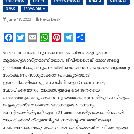
EDUCATION
HEALTH
INTERNATIONAL
KERALA
NATIONAL
NEWS
TRIVANDRUM
June 19, 2023
News Desk
Facebook
Twitter
Email
WhatsApp
Pinterest
Telegram
Share
ഭാരതം ലോകത്തിനു സംഭാവന ചെയ്ത അമൂല്യമായ
ആരോഗ്യശാസ്ത്രമാണ് യോഗ. ജീവിതശൈലി രോഗങ്ങളെ
പ്രതിരോധിക്കുവാനും, ശാരീരികവും മാനസികവുമായ ആരോഗ്യ
സംരക്ഷണം സാധ്യമാക്കാനും, പ്രകൃതിയോട്
ഇണങ്ങിക്കഴിയാനും, സഹജീവികളോട് സാഹോദര്യം
സ്ഥാപിക്കുവാനും, ആരോഗ്യമുള്ള ഒരു ജനതയെ
വാർത്തെടുക്കാനും യോഗ സ്വായത്തമാക്കുന്നതിലൂടെ കഴിയും..
ഐക്യരാഷ്ട്ര സംഘടന യോഗയുടെ പ്രാധാന്യം
മനസ്സിലാക്കിയിട്ടാണ് ജൂൺ 21 അന്താരാഷ്ട്ര യോഗ ദിനമായി
ആചരിക്കാൻ തീരുമാനിച്ചത്. ഇതിന്റെ ഭാഗമായികേരള
സർവകലാശാലയും യോഗ അസോസിയേഷൻ ഓഫ് കേരളയും