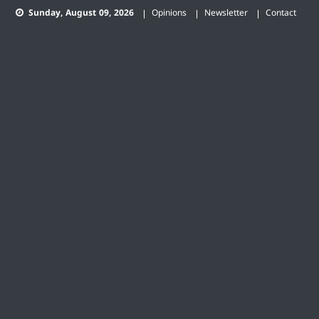
Skip
Sunday, August 09, 2026
Opinions
Newsletter
Contact
to
content