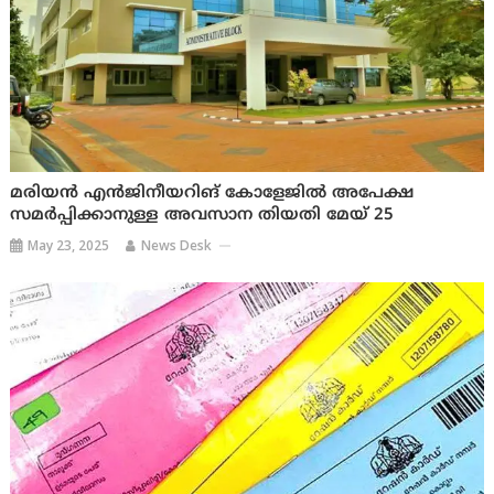
മരിയൻ എൻജിനീയറിങ് കോളേജിൽ അപേക്ഷ
സമർപ്പിക്കാനുള്ള അവസാന തിയതി മേയ് 25
May 23, 2025
News Desk