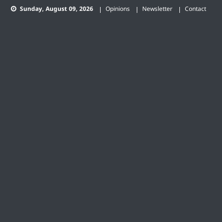
Skip
Sunday, August 09, 2026
Opinions
Newsletter
Contact
to
content