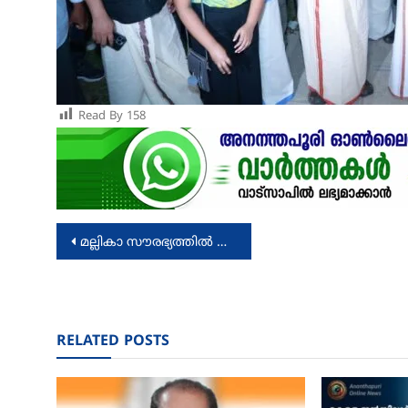
Read By
158
Post
മല്ലികാ സൗരഭ്യത്തിൽ നിശാഗന്ധി; കലാസ്വാദകർക്ക് സ്വപ്ന രാവ്
navigation
RELATED POSTS