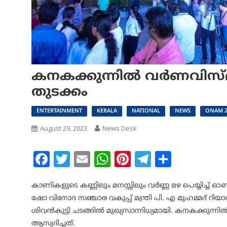
കനകക്കുന്നിൽ വർണവിസ്മ
തുടക്കം
ENTERTAINMENT
KERALA
NATIONAL
NEWS
ONAM 2
August 29, 2023
News Desk
Facebook
Twitter
Email
WhatsApp
Pinterest
Telegram
Share
കാണികളുടെ കണ്ണിലും മനസ്സിലും വർണ്ണ മഴ പെയ്യിച്ച
ഷോ വിനോദ സഞ്ചാര വകുപ്പ് മന്ത്രി പി. എ മുഹമ്മദ് റിയാസ
ശിവൻകുട്ടി ചടങ്ങിൽ മുഖ്യസാന്നിധ്യമായി. കനകക്കുന
ആസ്വദിച്ചത്.