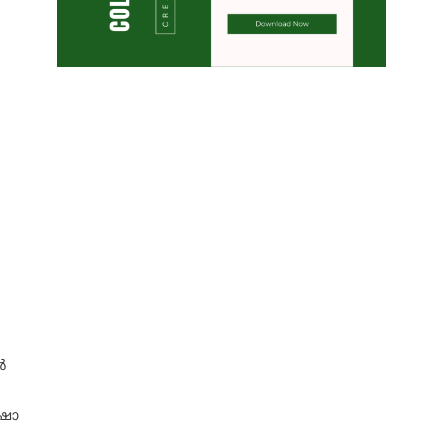
ർ
 ഷോ