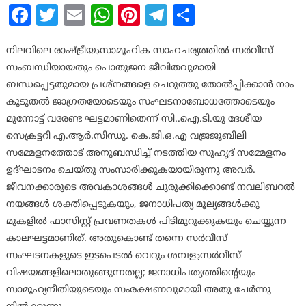
Facebook
Twitter
Email
WhatsApp
Pinterest
Telegram
Share
നിലവിലെ രാഷ്ട്രീയڊസാമൂഹിക സാഹചര്യത്തില്‍ സര്‍വീസ്
സംബന്ധിയായതും പൊതുജന ജീവിതവുമായി
ബന്ധപ്പെട്ടതുമായ പ്രശ്നങ്ങളെ ചെറുത്തു തോല്‍പ്പിക്കാന്‍ നാം
കൂടുതല്‍ ജാഗ്രതയോടെയും സംഘടനാബോധത്തോടെയും
മുന്നോട്ട് വരേണ്ട ഘട്ടമാണിതെന്ന് സി..ഐ.ടി.യു ദേശീയ
സെക്രട്ടറി എ.ആര്‍.സിന്ധു. കെ.ജി.ഒ.എ വജ്രജൂബിലി
സമ്മേളനത്തോട് അനുബന്ധിച്ച് നടത്തിയ സുഹൃദ് സമ്മേളനം
ഉദ്ഘാടനം ചെയ്തു സംസാരിക്കുകയായിരുന്നു അവര്‍.
ജീവനക്കാരുടെ അവകാശങ്ങള്‍ ചുരുക്കിക്കൊണ്ട് നവലിബറല്‍
നയങ്ങള്‍ ശക്തിപ്പെടുകയും, ജനാധിപത്യ മൂല്യങ്ങള്‍ക്കു
മുകളില്‍ ഫാസിസ്റ്റ് പ്രവണതകള്‍ പിടിമുറുക്കുകയും ചെയ്യുന്ന
കാലഘട്ടമാണിത്. അതുകൊണ്ട് തന്നെ സര്‍വീസ്
സംഘടനകളുടെ ഇടപെടല്‍ വെറും ശമ്പളڊസര്‍വീസ്
വിഷയങ്ങളിലൊതുങ്ങുന്നതല്ല; ജനാധിപത്യത്തിന്‍റെയും
സാമൂഹ്യനീതിയുടെയും സംരക്ഷണവുമായി അതു ചേര്‍ന്നു