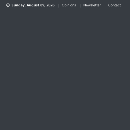
Skip
Sunday, August 09, 2026
Opinions
Newsletter
Contact
to
content