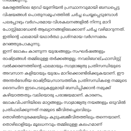
നില്‍ക്കുന്നു.
കേരളത്തിലെ ട്രേഡ് യൂണിയന്‍ പ്രസ്ഥാനവുമായി ബന്ധപ്പെട്ട
വിഷയങ്ങള്‍ പൊതുസമൂഹത്തില്‍ ചര്‍ച്ച ചെയ്യപ്പെടുമ്പോള്‍
പലപ്പോഴും വര്‍ഗപരമായ വിശകലനങ്ങളില്‍ നിന്നു മാറി
പോസ്റ്റ്മോഡേണ്‍ ആഖ്യാനങ്ങളിലേക്കാണ് ചര്‍ച്ച വഴിമാറുന്നത്.
ഇതിന്‍റെ ഫലമായി യഥാര്‍ത്ഥ പ്രശ്നമായ വര്‍ഗസമരം
മറഞ്ഞുപോകുന്നു.
ഇന്ന് ലോകം കാണുന്ന യുദ്ധങ്ങളും സംഘര്‍ഷങ്ങളും
രാഷ്ട്രങ്ങള്‍ തമ്മിലുള്ള തര്‍ക്കങ്ങളല്ല. നവലിബറല്‍ڊഫാസിസ്റ്റ്
വല്‍ക്കരണത്തിന്‍റെ ഫലമായും സാമ്രാജ്യത്വ പ്രതിസന്ധിയുടെ
അവസാന കളിയായും യുദ്ധം മാറിക്കൊണ്ടിരിക്കുകയാണ്. ഈ
അന്തര്‍ദേശീയ രാഷ്ട്രീയڊസാമ്പത്തിക പ്രതിസന്ധികളെ നമ്മുടെ
ദൈനംദിന ഇടപെടലുകളുമായി ബന്ധിപ്പിക്കാന്‍ നമുക്ക്
കഴിയാത്തതും വലിയൊരു പരാജയമാണ്. കാരണം,
ലോകവിപണിയിലെ മാറ്റങ്ങളും സാമ്രാജ്യത്വ നയങ്ങളും ഒടുവില്‍
പ്രതിഫലിക്കുന്നത് നമ്മുടെ ജീവിതച്ചെലവിലും
തൊഴില്‍സുരക്ഷയിലും കുടുംബജീവിതത്തിലും തന്നെയാണ്.
തൊഴിലാളിയും മൂലധനവും തമ്മിലുള്ള കലഹമാണ്