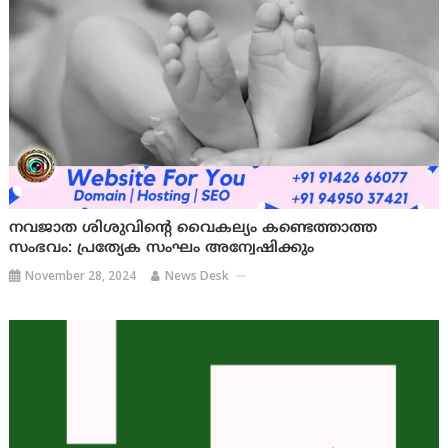
നവജാത ശിശുവിന്റെ വൈകല്യം കണ്ടെത്താത്ത
സംഭവം: പ്രത്യേക സംഘം അന്വേഷിക്കും
November 28, 2024
News Desk