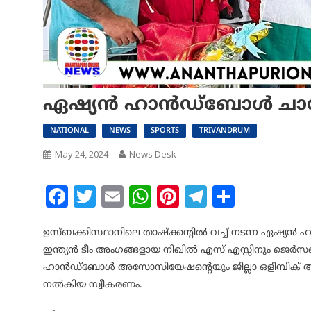
ഏഷ്യൻ ഹാൻഡ്ബോൾ ചാമ്പ
NATIONAL
NEWS
SPORTS
TRIVANDRUM
May 24, 2024
News Desk
Facebook
Twitter
Email
WhatsApp
Pinterest
Telegram
Share
ഉസ്ബക്കിസ്ഥാനിലെ താഷ്‌ക്കന്റിൽ വച്ച് നടന്ന ഏഷ
ഇന്ത്യൻ ടീം അംഗങ്ങളായ നിഖിൽ എസ് എസ്സിനും ജെർസ
ഹാൻഡ്‌ബോൾ അസോസിയേഷന്റെയും ജില്ലാ ഒളിമ്പിക്
നൽകിയ സ്വീകരണം.