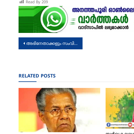
Read By
209
Post
അഭിനേതാക്കളും സംവിധായകരുമെല്ലാം ഒരു കുടുംബത്തിലുള്ളവര്‍. സസ്പെൻസ് ഹൊറർ ത്രില്ലറിൽ ദി മിസ്റ്റേക്കർ ഹൂ മെയ് 31ന്
navigation
RELATED POSTS