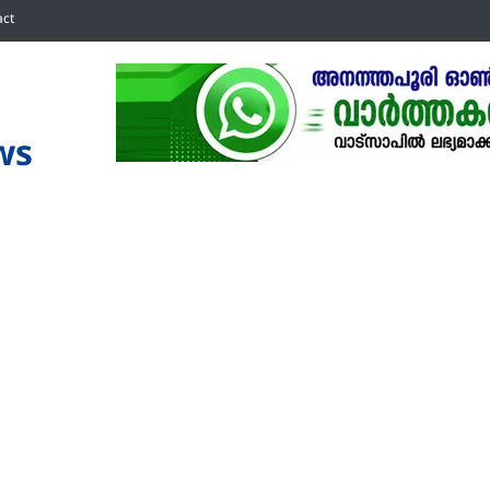
act
ws