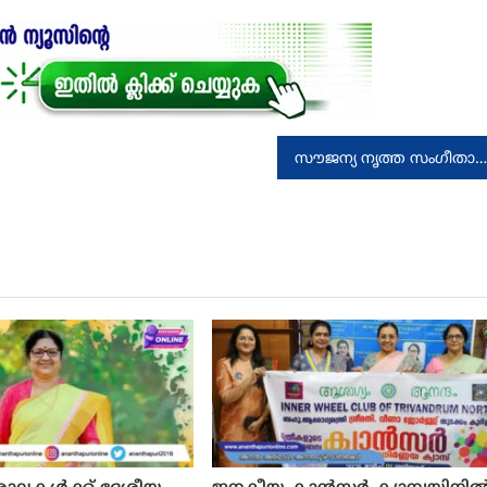
സൗജന്യ നൃത്ത സംഗീതാഭിനയ ദ്വിദിന ശില്പശാല തിരുവനന്തപുരത്ത്