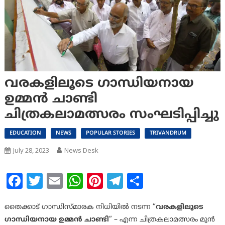
വരകളിലൂടെ ഗാന്ധിയനായ
ഉമ്മൻ ചാണ്ടി
ചിത്രകലാമത്സരം സംഘടിപ്പിച്ചു
EDUCATION
NEWS
POPULAR STORIES
TRIVANDRUM
July 28, 2023
News Desk
Facebook
Twitter
Email
WhatsApp
Pinterest
Telegram
Share
തൈക്കാട് ഗാന്ധിസ്മാരക നിധിയിൽ നടന്ന “
വരകളിലൂടെ
ഗാന്ധിയനായ ഉമ്മൻ ചാണ്ടി
” – എന്ന ചിത്രകലാമത്സരം മുൻ