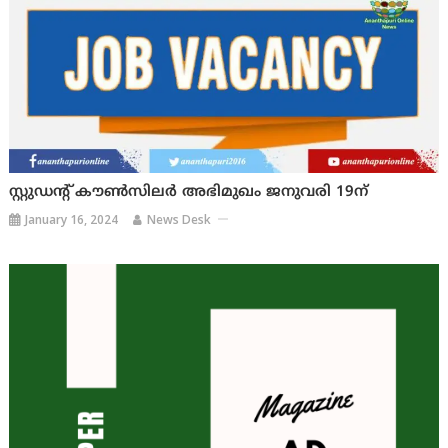
സ്റ്റുഡന്റ് കൗണ്‍സിലര്‍ അഭിമുഖം ജനുവരി 19ന്
January 16, 2024
News Desk