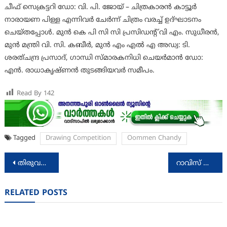
ചീഫ് സെക്രട്ടറി ഡോ: വി. പി. ജോയ് – ചിത്രകാരൻ കാട്ടൂർ
നാരായണ പിള്ള എന്നിവർ ചേർന്ന് ചിത്രം വരച്ച് ഉദ്ഘാടനം
ചെയ്തപ്പോൾ. മുൻ കെ പി സി സി പ്രസിഡന്റ് വി എം. സുധീരൻ,
മുൻ മന്ത്രി വി. സി. കബീർ, മുൻ എം എൽ എ അഡ്വ: ടി.
ശരത്ചന്ദ്ര പ്രസാദ്, ഗാന്ധി സ്മാരകനിധി ചെയർമാൻ ഡോ:
എൻ. രാധാകൃഷ്ണൻ തുടങ്ങിയവർ സമീപം.
Read By
142
Tagged
Drawing Competition
Oommen Chandy
Post
തിരുവനന്തപുരം ജില്ലയിലെ ജയിലുകൾ സന്ദർശിച്ചു
റാവിസ് പ്രതിധ്വനി സെവൻസ് ഫുട്ബോൾ ടൂർണമെൻറ് ഇൻഫോസിസ് ചാമ്പ്യൻമാർ
navigation
RELATED POSTS