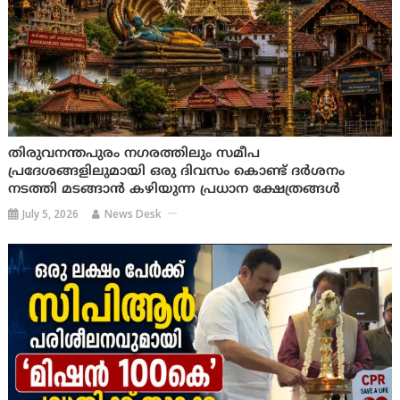
തിരുവനന്തപുരം നഗരത്തിലും സമീപ
പ്രദേശങ്ങളിലുമായി ഒരു ദിവസം കൊണ്ട് ദർശനം
നടത്തി മടങ്ങാൻ കഴിയുന്ന പ്രധാന ക്ഷേത്രങ്ങൾ
July 5, 2026
News Desk