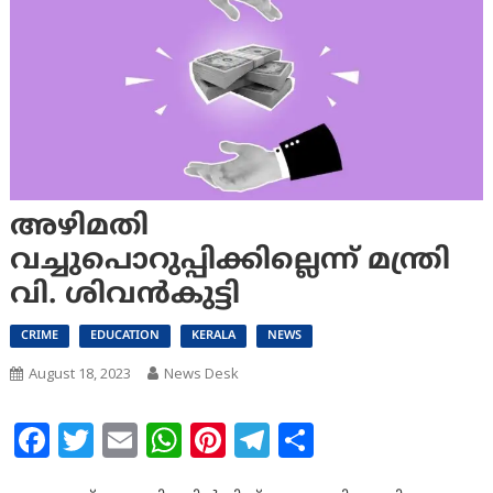
അഴിമതി
വച്ചുപൊറുപ്പിക്കില്ലെന്ന് മന്ത്രി
വി. ശിവൻകുട്ടി
CRIME
EDUCATION
KERALA
NEWS
August 18, 2023
News Desk
Facebook
Twitter
Email
WhatsApp
Pinterest
Telegram
Share