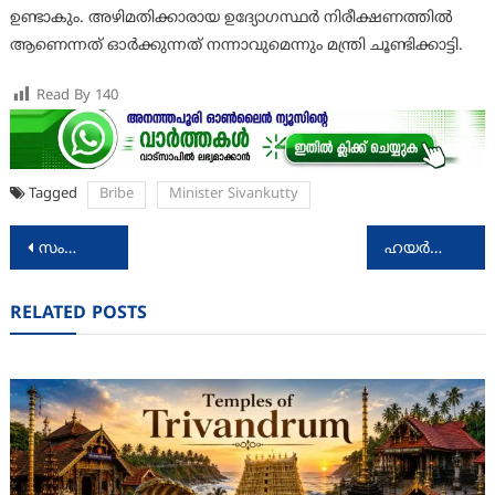
ഉണ്ടാകും. അഴിമതിക്കാരായ ഉദ്യോഗസ്ഥർ നിരീക്ഷണത്തിൽ
ആണെന്നത് ഓർക്കുന്നത് നന്നാവുമെന്നും മന്ത്രി ചൂണ്ടിക്കാട്ടി.
Read By
140
Tagged
Bribe
Minister Sivankutty
Post
സംസ്ഥാന വ്യാപകമായി അരിപ്പൊടി നിര്‍മ്മാണ യൂണിറ്റുകളില്‍ മിന്നല്‍ പരിശോധന
ഹയര്‍സെക്കണ്ടറി പ്ലസ് വണ്‍ പ്രവേശനം : വേക്കന്‍സി സീറ്റുകളിലെ പ്രവേശനം
navigation
RELATED POSTS