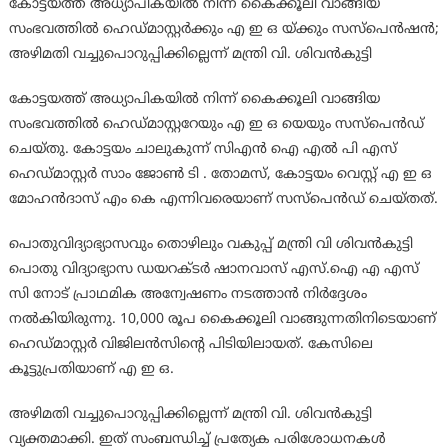
കോട്ടയത്ത് അധ്യാപികയിൽ നിന്ന് കൈക്കൂലി വാങ്ങിയ
സംഭവത്തിൽ ഹെഡ്മാസ്റ്റർക്കും എ ഇ ഒ യ്ക്കും സസ്പെൻഷൻ;
അഴിമതി വച്ചുപൊറുപ്പിക്കില്ലെന്ന് മന്ത്രി വി. ശിവൻകുട്ടി
കോട്ടയത്ത് അധ്യാപികയിൽ നിന്ന് കൈക്കൂലി വാങ്ങിയ
സംഭവത്തിൽ ഹെഡ്മാസ്റ്ററേയും എ ഇ ഒ യെയും സസ്പെൻഡ്
ചെയ്തു. കോട്ടയം ചാലുകുന്ന് സിഎൻ ഐ എൽ പി എസ്
ഹെഡ്മാസ്റ്റർ സാം ജോൺ ടി . തോമസ്, കോട്ടയം വെസ്റ്റ് എ ഇ ഒ
മോഹൻദാസ് എം കെ എന്നിവരെയാണ് സസ്പെൻഡ് ചെയ്തത്.
പൊതുവിദ്യാഭ്യാസവും തൊഴിലും വകുപ്പ് മന്ത്രി വി ശിവൻകുട്ടി
പൊതു വിദ്യാഭ്യാസ ഡയറക്ടർ ഷാനവാസ് എസ്.ഐ എ എസ്
സി നോട് പ്രാഥമിക അന്വേഷണം നടത്താൻ നിർദ്ദേശം
നൽകിയിരുന്നു. 10,000 രൂപ കൈക്കൂലി വാങ്ങുന്നതിനിടെയാണ്
ഹെഡ്മാസ്റ്റർ വിജിലൻസിന്റെ പിടിയിലായത്. കേസിലെ
കൂട്ടുപ്രതിയാണ് എ ഇ ഒ.
അഴിമതി വച്ചുപൊറുപ്പിക്കില്ലെന്ന് മന്ത്രി വി. ശിവൻകുട്ടി
വ്യക്തമാക്കി. ഇത് സംബന്ധിച്ച് പ്രത്യേക പരിശോധനകൾ