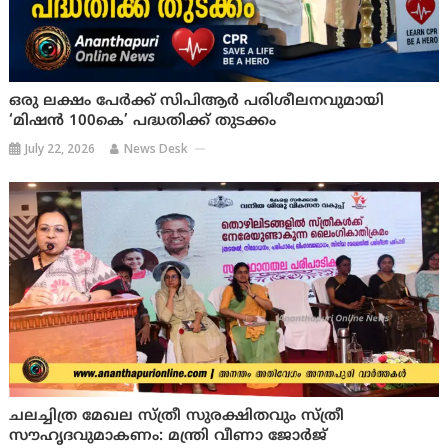
ഒരു ലക്ഷം പേർക്ക് സിപിആർ പരിശീലനവുമായി
‘മിഷൻ 100കെ’ പദ്ധതിക്ക് തുടക്കം
July 22, 2026
News Desk
ചലച്ചിത്ര മേഖല സ്ത്രീ സുരക്ഷിതവും സ്ത്രീ
സൗഹൃദവുമാകണം: മന്ത്രി വീണാ ജോര്‍ജ്