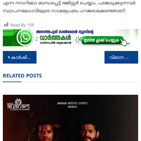
എന്ന നമ്പറിലോ ബന്ധപ്പെട്ട് രജിസ്റ്റര്‍ ചെയ്യാം. പങ്കെടുക്കുന്നവര്‍
സ്ഥാപനമേധാവിയുടെ സാക്ഷ്യപത്രം ഹാജരാക്കേണ്ടതാണ്.
Read By
159
Post
കാർഷിക കോളേജിൽ ഗവേഷണ വിജ്ഞാനവ്യാപന ശില്പശാലയും കർഷക-ശാസ്ത്രജ്ഞ മുഖാമുഖവും
വിമാന അപകടത്തിൽ രക്ഷപ്പെട്ട ഒരാൾ വിശ്വഷ് കുമാർ രമേശ്‌
navigation
RELATED POSTS