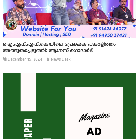
ഐ.എഫ്.എഫ്.കെയിലെ പ്രേക്ഷക പങ്കാളിത്തം
അത്ഭുതപ്പെടുത്തി: ആഗ്നസ് ഗൊദാർദ്
December 15, 2024
News Desk