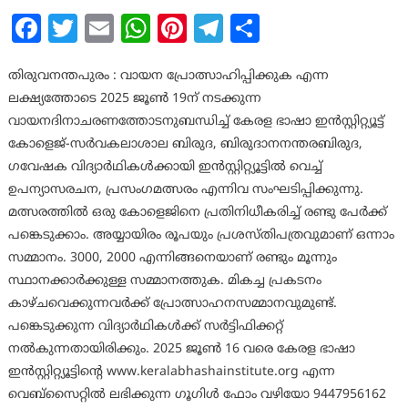
Facebook
Twitter
Email
WhatsApp
Pinterest
Telegram
Share
തിരുവനന്തപുരം : വായന പ്രോത്സാഹിപ്പിക്കുക എന്ന
ലക്ഷ്യത്തോടെ 2025 ജൂണ്‍ 19ന് നടക്കുന്ന
വായനദിനാചരണത്തോടനുബന്ധിച്ച് കേരള ഭാഷാ ഇന്‍സ്റ്റിറ്റ്യൂട്ട്
കോളെജ്-സര്‍വകലാശാല ബിരുദ, ബിരുദാനനന്തരബിരുദ,
ഗവേഷക വിദ്യാര്‍ഥികള്‍ക്കായി ഇന്‍സ്റ്റിറ്റ്യൂട്ടില്‍ വെച്ച്
ഉപന്യാസരചന, പ്രസംഗമത്സരം എന്നിവ സംഘടിപ്പിക്കുന്നു.
മത്സരത്തില്‍ ഒരു കോളെജിനെ പ്രതിനിധീകരിച്ച് രണ്ടു പേര്‍ക്ക്
പങ്കെടുക്കാം. അയ്യായിരം രൂപയും പ്രശസ്തിപത്രവുമാണ് ഒന്നാം
സമ്മാനം. 3000, 2000 എന്നിങ്ങനെയാണ് രണ്ടും മൂന്നും
സ്ഥാനക്കാര്‍ക്കുള്ള സമ്മാനത്തുക. മികച്ച പ്രകടനം
കാഴ്ചവെക്കുന്നവര്‍ക്ക്‌ പ്രോത്സാഹനസമ്മാനവുമുണ്ട്.
പങ്കെടുക്കുന്ന വിദ്യാര്‍ഥികള്‍ക്ക് സര്‍ട്ടിഫിക്കറ്റ്
നല്‍കുന്നതായിരിക്കും. 2025 ജൂണ്‍ 16 വരെ കേരള ഭാഷാ
ഇന്‍സ്റ്റിറ്റ്യൂട്ടിന്റെ www.keralabhashainstitute.org എന്ന
വെബ്സൈറ്റില്‍ ലഭിക്കുന്ന ഗൂഗിള്‍ ഫോം വഴിയോ 9447956162