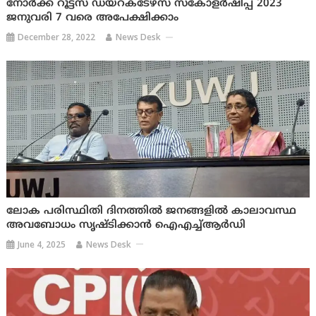
നോര്‍ക്ക റൂട്ട്സ് ഡയറക്ടേഴ്സ് സ്‌കോളര്‍ഷിപ്പ് 2023
ജനുവരി 7 വരെ അപേക്ഷിക്കാം
December 28, 2022
News Desk
ലോക പരിസ്ഥിതി ദിനത്തിൽ ജനങ്ങളിൽ കാലാവസ്ഥ
അവബോധം സൃഷ്ടിക്കാൻ ഐഎച്ച്ആർഡി
June 4, 2025
News Desk