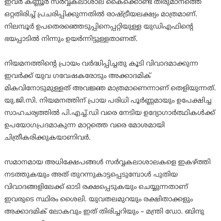
ഇവർ കണ്ണൂർ സർവ്വകലാശാല കൈക്കൊണ്ട തീരുമാനത്തെ
ഒറ്റതിരിച്ച് പ്രചരിപ്പിക്കുന്നതിൽ രാഷ്ട്രീയലക്ഷ്യം മാത്രമാണ്.
നിലമ്പൂർ ഉപതെരഞ്ഞെടുപ്പിനെപ്പറ്റിയുള്ള യുഡിഎഫിൻ്റെ
ഭയപ്പാടിൽ നിന്നും ഉയർന്നിട്ടുള്ളതാണത്.
നിയമനത്തിൻ്റെ പ്രായം വർദ്ധിപ്പിച്ചതു കൂടി വിവാദമാക്കുന്ന
ഇവർക്ക് യുവ ഗവേഷകരോടും അക്കാദമിക്
മികവിനോടുമുള്ളത് അവജ്ഞ മാത്രമാണെന്നാണ് തെളിയുന്നത്.
യു.ജി.സി. നിയമനത്തിന് പ്രായ പരിധി പൂർണ്ണമായും ഉപേക്ഷിച്ച
സാഹചര്യത്തിൽ പി.എച്ച്.ഡി വരെ നേടിയ ഉദ്യോഗാർത്ഥികൾക്ക്
ഉപയോഗപ്രദമാകുന്ന മാറ്റത്തെ വരെ മോശമായി
ചിത്രീകരിക്കുകയാണിവർ.
സമാനമായ അധിക്ഷേപങ്ങൾ സർവ്വകലാശാലകളെ ഇകഴ്ത്തി
നടത്തുകയും അത് തുറന്നുകാട്ടപ്പെടുമ്പോൾ പുതിയ
വിവാദങ്ങളിലേക്ക് ഓടി രക്ഷപ്പെടുകയും ചെയ്യുന്നതാണ്
ഇവരുടെ സ്ഥിരം ശൈലി. യുവതലമുറയും രക്ഷിതാക്കളും
അക്കാദമിക് ലോകവും ഇത് തിരിച്ചറിയും – മന്ത്രി ഡോ. ബിന്ദു