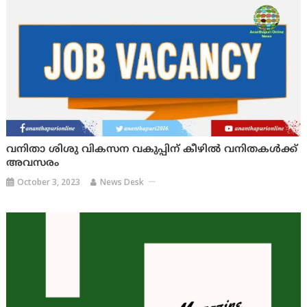
വനിതാ ശിശു വികസന വകുപ്പിന് കീഴില്‍ വനിതകള്‍ക്ക്
അവസരം
October 3, 2023
News Desk