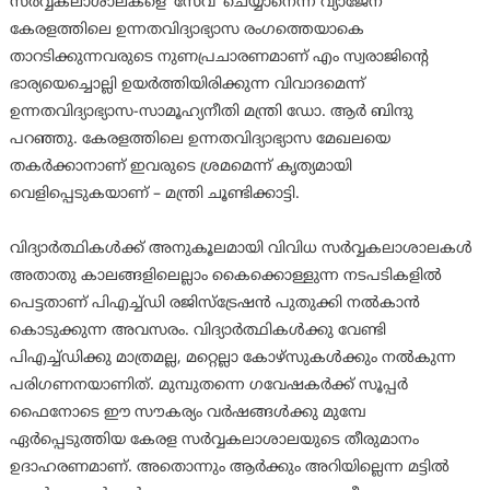
സർവ്വകലാശാലകളെ ‘സേവ്’ ചെയ്യാനെന്ന വ്യാജേന
കേരളത്തിലെ ഉന്നതവിദ്യാഭ്യാസ രംഗത്തെയാകെ
താറടിക്കുന്നവരുടെ നുണപ്രചാരണമാണ് എം സ്വരാജിൻ്റെ
ഭാര്യയെച്ചൊല്ലി ഉയർത്തിയിരിക്കുന്ന വിവാദമെന്ന്
ഉന്നതവിദ്യാഭ്യാസ-സാമൂഹ്യനീതി മന്ത്രി ഡോ. ആർ ബിന്ദു
പറഞ്ഞു. കേരളത്തിലെ ഉന്നതവിദ്യാഭ്യാസ മേഖലയെ
തകർക്കാനാണ് ഇവരുടെ ശ്രമമെന്ന് കൃത്യമായി
വെളിപ്പെടുകയാണ് – മന്ത്രി ചൂണ്ടിക്കാട്ടി.
വിദ്യാർത്ഥികൾക്ക് അനുകൂലമായി വിവിധ സർവ്വകലാശാലകൾ
അതാതു കാലങ്ങളിലെല്ലാം കൈക്കൊള്ളുന്ന നടപടികളിൽ
പെട്ടതാണ് പിഎച്ച്ഡി രജിസ്ട്രേഷൻ പുതുക്കി നൽകാൻ
കൊടുക്കുന്ന അവസരം. വിദ്യാർത്ഥികൾക്കു വേണ്ടി
പിഎച്ച്ഡിക്കു മാത്രമല്ല, മറ്റെല്ലാ കോഴ്സുകൾക്കും നൽകുന്ന
പരിഗണനയാണിത്. മുമ്പുതന്നെ ഗവേഷകർക്ക് സൂപ്പർ
ഫൈനോടെ ഈ സൗകര്യം വർഷങ്ങൾക്കു മുമ്പേ
ഏർപ്പെടുത്തിയ കേരള സർവ്വകലാശാലയുടെ തീരുമാനം
ഉദാഹരണമാണ്. അതൊന്നും ആർക്കും അറിയില്ലെന്ന മട്ടിൽ