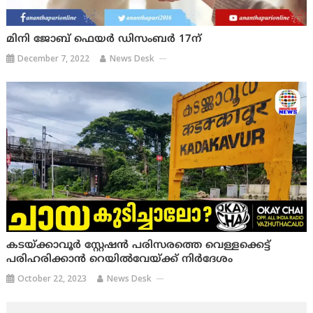
മിനി ജോബ് ഫെയര്‍ ഡിസംബര്‍ 17ന്
December 7, 2022
News Desk
കടയ്ക്കാവൂർ സ്റ്റേഷൻ പരിസരത്തെ വെള്ളക്കെട്ട്
പരിഹരിക്കാൻ റെയിൽവേയ്ക്ക് നിർദേശം
October 22, 2023
News Desk