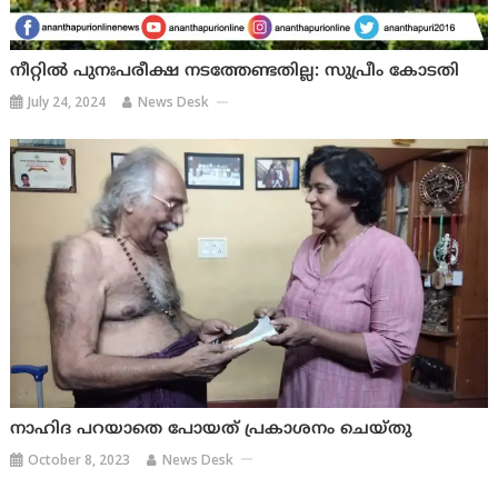
നീറ്റില്‍ പുനഃപരീക്ഷ നടത്തേണ്ടതില്ല: സുപ്രീം കോടതി
July 24, 2024
News Desk
നാഹിദ പറയാതെ പോയത് പ്രകാശനം ചെയ്തു
October 8, 2023
News Desk