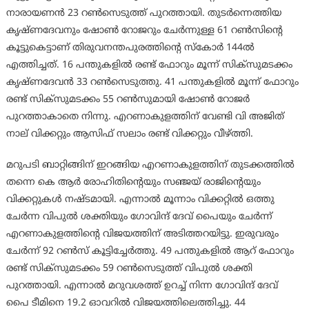
നാരായണൻ 23 റൺസെടുത്ത് പുറത്തായി. തുടർന്നെത്തിയ
കൃഷ്ണദേവനും ഷോൺ റോജറും ചേർന്നുള്ള 61 റൺസിന്റെ
കൂട്ടുകെട്ടാണ് തിരുവനന്തപുരത്തിന്റെ സ്കോർ 144ൽ
എത്തിച്ചത്. 16 പന്തുകളിൽ രണ്ട് ഫോറും മൂന്ന് സിക്സുമടക്കം
കൃഷ്ണദേവൻ 33 റൺസെടുത്തു. 41 പന്തുകളിൽ മൂന്ന് ഫോറും
രണ്ട് സിക്സുമടക്കം 55 റൺസുമായി ഷോൺ റോജർ
പുറത്താകാതെ നിന്നു. എറണാകുളത്തിന് വേണ്ടി വി അജിത്
നാല് വിക്കറ്റും ആസിഫ് സലാം രണ്ട് വിക്കറ്റും വീഴ്ത്തി.
മറുപടി ബാറ്റിങ്ങിന് ഇറങ്ങിയ എറണാകുളത്തിന് തുടക്കത്തിൽ
തന്നെ കെ ആർ രോഹിതിന്റെയും സഞ്ജയ് രാജിന്റെയും
വിക്കറ്റുകൾ നഷ്ടമായി. എന്നാൽ മൂന്നാം വിക്കറ്റിൽ ഒത്തു
ചേർന്ന വിപുൽ ശക്തിയും ഗോവിന്ദ് ദേവ് പൈയും ചേർന്ന്
എറണാകുളത്തിന്റെ വിജയത്തിന് അടിത്തറയിട്ടു. ഇരുവരും
ചേർന്ന് 92 റൺസ് കൂട്ടിച്ചേർത്തു. 49 പന്തുകളിൽ ആറ് ഫോറും
രണ്ട് സിക്സുമടക്കം 59 റൺസെടുത്ത് വിപുൽ ശക്തി
പുറത്തായി. എന്നാൽ മറുവശത്ത് ഉറച്ച് നിന്ന ഗോവിന്ദ് ദേവ്
പൈ ടീമിനെ 19.2 ഓവറിൽ വിജയത്തിലെത്തിച്ചു. 44