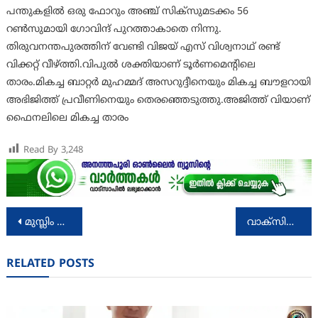
പന്തുകളിൽ ഒരു ഫോറും അഞ്ച് സിക്സുമടക്കം 56
റൺസുമായി ഗോവിന്ദ് പുറത്താകാതെ നിന്നു.
തിരുവനന്തപുരത്തിന് വേണ്ടി വിജയ് എസ് വിശ്വനാഥ് രണ്ട്
വിക്കറ്റ് വീഴ്ത്തി.വിപുൽ ശക്തിയാണ് ടൂർണമെന്റിലെ
താരം.മികച്ച ബാറ്റർ മുഹമ്മദ് അസറുദ്ദീനെയും മികച്ച ബൗളറായി
അഭിജിത്ത് പ്രവീണിനെയും തെരഞ്ഞെടുത്തു.അജിത്ത് വിയാണ്
ഫൈനലിലെ മികച്ച താരം
Read By
3,248
Post
മുസ്ലിം ലീഗ് സംസ്ഥാന അധ്യക്ഷൻ സാദിഖലി ശിഹാബ് തങ്ങൾക്ക് മുൻ മന്ത്രി വി ശിവൻകുട്ടിയുടെ തുറന്ന കത്ത്
വാക്‌സിനേഷൻ ക്യാമ്പ്
navigation
RELATED POSTS