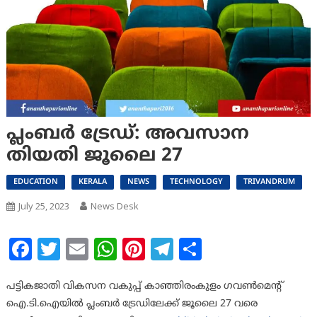
പ്ലംബര്‍ ട്രേഡ്: അവസാന
തിയതി ജൂലൈ 27
EDUCATION
KERALA
NEWS
TECHNOLOGY
TRIVANDRUM
July 25, 2023
News Desk
Facebook
Twitter
Email
WhatsApp
Pinterest
Telegram
Share
പട്ടികജാതി വികസന വകുപ്പ് കാഞ്ഞിരംകുളം ഗവണ്‍മെന്റ്
ഐ.ടി.ഐയില്‍ പ്ലംബര്‍ ട്രേഡിലേക്ക് ജൂലൈ 27 വരെ