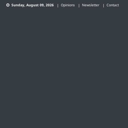
Skip
Sunday, August 09, 2026
Opinions
Newsletter
Contact
to
content