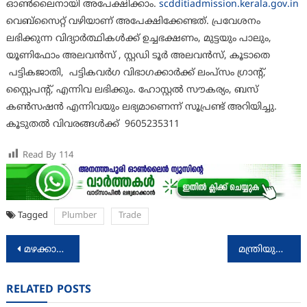
ഓണ്‍ലൈനായി അപേക്ഷിക്കാം.
scdditiadmission.kerala.gov.in
വെബ്സൈറ്റ് വഴിയാണ് അപേക്ഷിക്കേണ്ടത്. പ്രവേശനം
ലഭിക്കുന്ന വിദ്യാര്‍ത്ഥികള്‍ക്ക് ഉച്ചഭക്ഷണം, മുട്ടയും പാലും,
യൂണിഫോം അലവന്‍സ് , സ്റ്റഡി ടൂര്‍ അലവന്‍സ്, കൂടാതെ
പട്ടികജാതി, പട്ടികവര്‍ഗ വിഭാഗക്കാര്‍ക്ക് ലംപ്സം ഗ്രാന്റ്,
സ്റ്റൈപന്റ്, എന്നിവ ലഭിക്കും. ഹോസ്റ്റല്‍ സൗകര്യം, ബസ്
കണ്‍സഷന്‍ എന്നിവയും ലഭ്യമാണെന്ന് സൂപ്രണ്ട് അറിയിച്ചു.
കൂടുതല്‍ വിവരങ്ങള്‍ക്ക് 9605235311
Read By
114
Tagged
Plumber
Trade
Post
മഴക്കാലം: വിഷപ്പാമ്പുകളെ സൂക്ഷിക്കണം
മന്ത്രിയുമായി അഭിമുഖം നടത്തി എഐ അവതാരക
navigation
RELATED POSTS