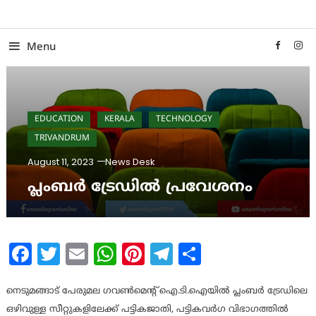
Skip
To
Content
Menu
EDUCATION
KERALA
TECHNOLOGY
TRIVANDRUM
August 11, 2023
News Desk
പ്ലംബര്‍ ട്രേഡില്‍ പ്രവേശനം
Facebook
Twitter
Email
WhatsApp
Pinterest
Telegram
Share
നെടുമങ്ങാട് പേരുമല ഗവണ്‍മെന്റ് ഐ.ടി.ഐയില്‍ പ്ലംബര്‍ ട്രേഡിലെ
ഒഴിവുള്ള സീറ്റുകളിലേക്ക് പട്ടികജാതി, പട്ടികവര്‍ഗ വിഭാഗത്തില്‍