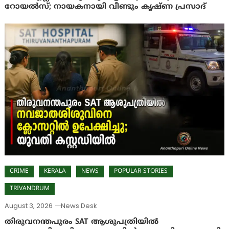
റോയൽസ്; നായകനായി വീണ്ടും കൃഷ്ണ പ്രസാദ്
CRIME
KERALA
NEWS
POPULAR STORIES
TRIVANDRUM
August 3, 2026
News Desk
തിരുവനന്തപുരം SAT ആശുപത്രിയിൽ