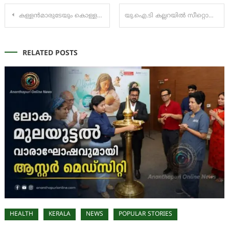
Post
കള്ളൻമാരുടേയും കൊള്ളക്കാരുടെയും മുന്നണിയായി ഐഎൻഡിഐഎ മാറി: കെ. സുരേന്ദ്രൻ
യു.ഐ.ടി കല്ലറയില്‍ സീറ്റൊഴിവ്
navigation
RELATED POSTS
HEALTH
KERALA
NEWS
POPULAR STORIES