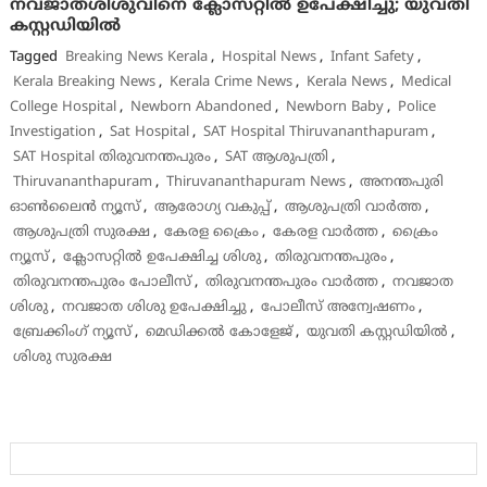
നവജാതശിശുവിനെ ക്ലോസറ്റിൽ ഉപേക്ഷിച്ചു; യുവതി
കസ്റ്റഡിയിൽ
Tagged
Breaking News Kerala
,
Hospital News
,
Infant Safety
,
Kerala Breaking News
,
Kerala Crime News
,
Kerala News
,
Medical
College Hospital
,
Newborn Abandoned
,
Newborn Baby
,
Police
Investigation
,
Sat Hospital
,
SAT Hospital Thiruvananthapuram
,
SAT Hospital തിരുവനന്തപുരം
,
SAT ആശുപത്രി
,
Thiruvananthapuram
,
Thiruvananthapuram News
,
അനന്തപുരി
ഓൺലൈൻ ന്യൂസ്
,
ആരോഗ്യ വകുപ്പ്
,
ആശുപത്രി വാർത്ത
,
ആശുപത്രി സുരക്ഷ
,
കേരള ക്രൈം
,
കേരള വാർത്ത
,
ക്രൈം
ന്യൂസ്
,
ക്ലോസറ്റിൽ ഉപേക്ഷിച്ച ശിശു
,
തിരുവനന്തപുരം
,
തിരുവനന്തപുരം പോലീസ്
,
തിരുവനന്തപുരം വാർത്ത
,
നവജാത
ശിശു
,
നവജാത ശിശു ഉപേക്ഷിച്ചു
,
പോലീസ് അന്വേഷണം
,
ബ്രേക്കിംഗ് ന്യൂസ്
,
മെഡിക്കൽ കോളേജ്
,
യുവതി കസ്റ്റഡിയിൽ
,
ശിശു സുരക്ഷ