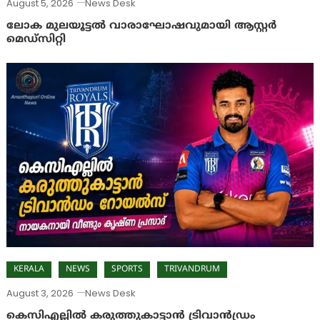
August 5, 2026
News Desk
ലോക മുലയൂട്ടൽ വാരാഘോഷവുമായി ആസ്റ്റർ
മെഡ്‌സിറ്റി
KERALA
NEWS
SPORTS
TRIVANDRUM
August 3, 2026
News Desk
കെസിഎല്ലിൽ കരുത്തുകാട്ടാൻ ട്രിവാൻഡ്രം