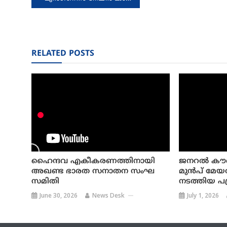
navigation
RELATED POSTS
ഹൈന്ദവ എകീകരണത്തിനായി
ജനറൽ കൗ
അഖണ്ട ഭാരത സനാതന സംഘ
മുന്‍പ്‌ മേയ
സമിതി
നടത്തിയ പ
June 30, 2026
News Desk
July 1, 2026