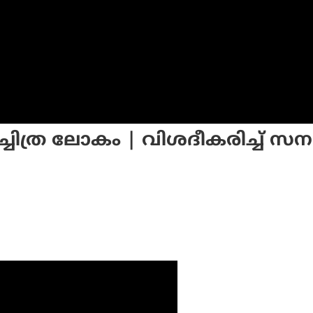
്ചിത്ര ലോകം | വിശദീകരിച്ച് സന