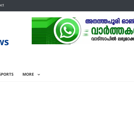
act
ws
SPORTS
MORE