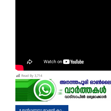
Read By
3,714
Post
മുന്‍ഗണനാ റേഷന്‍ കാര്‍ഡ്്: മാനദണ്ഡം പുതുക്കി റിപ്പോര്‍ട്ട് നല്‍കാന്‍ നിര്‍ദ്ദേശം നല്‍കി മന്ത്രി അനൂപ് ജേക്കബ്