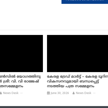
ൺസിൽ യോഗത്തിനു
കേരള ട്രേഡ് മാര്‍ട്ട് – കേരള ടൂറി
ർ ശ്രീ: വി. വി രാജേഷ്
വികസനവുമായി ബന്ധപ്പെട്ട്
ത്രസമ്മേളനം
നടത്തിയ പത്ര സമ്മേളനം
News Desk
June 30, 2026
News Desk