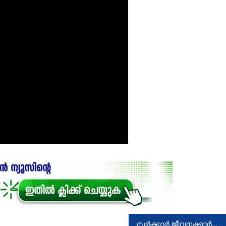
സർക്കാർ ജീവനക്കാർക്കും തൊഴിലാളികൾക്കും നേരെയുള്ള രാഷ്ട്രീയ പ്രതികാര നടപടികളിൽ ശക്തമായ പ്രതിഷേധം ഉയർന്നുവരും: വി ശിവൻകുട്ടി