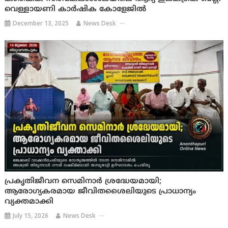
വെള്ളായണി കാർഷിക കോളേജിൽ
December 13, 2025
News Desk
പ്രകൃതിജീവന സെമിനാർ ശ്രദ്ധേയമായി;
ആരോഗ്യകരമായ ജീവിതശൈലിയുടെ പ്രാധാന്യം
വ്യക്തമാക്കി
July 15, 2026
News Desk