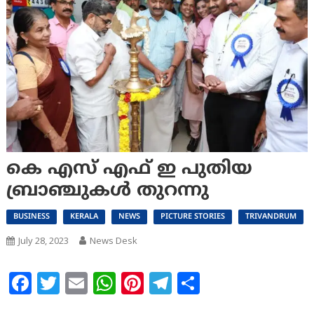
കെ എസ് എഫ് ഇ പുതിയ
ബ്രാഞ്ചുകൾ തുറന്നു
BUSINESS
KERALA
NEWS
PICTURE STORIES
TRIVANDRUM
July 28, 2023
News Desk
Facebook
Twitter
Email
WhatsApp
Pinterest
Telegram
Share