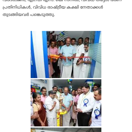
വരദരാജൻ, എം.ഡി എസ്. കെ സനിൽ, വിവിധ തദ്ദേശ ഭരണ
പ്രതിനിധികൾ, വിവിധ രാഷ്ട്രീയ കക്ഷി നേതാക്കൾ
തുടങ്ങിയവർ പങ്കെടുത്തു.