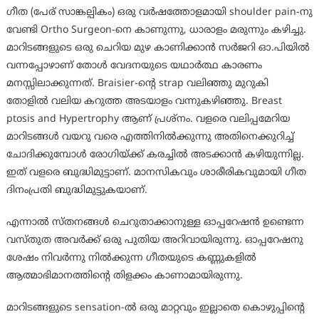
ഗീത (പേര് സാങ്കല്പികം) ഒരു വർഷത്തോളമായി shoulder pain-നു
വേണ്ടി Ortho Surgeon-നെ കാണുന്നു, ധാരാളം മരുന്നും കഴിച്ചു.
മാറിടങ്ങളുടെ ഒരു ചെറിയ മുഴ കാണിക്കാൻ സർജറി ഓ.പിയിൽ
വന്നപ്പോഴാണ് തോൾ വേദനയുടെ യഥാർത്ഥ കാരണം
മനസ്സിലാക്കുന്നത്. Braisier-ന്റെ strap വലിഞ്ഞു മുറുകി
തോളിൽ വലിയ കറുത്ത അടയാളം വന്നുകഴിഞ്ഞു. Breast
ptosis and Hypertrophy ആണ് പ്രശ്നം. വളരെ വലിപ്പമേറിയ
മാറിടങ്ങൾ വയറു വരെ എത്തിനിൽക്കുന്നു അതിനെക്കുറിച്ച്
ചോദിക്കുമ്പോൾ രോഗിയ്ക്ക് കരച്ചിൽ അടക്കാൻ കഴിയുന്നില്ല.
ഇത് വളരെ ബുദ്ധിമുട്ടാണ്. മാനസികവും ശാരീരികവുമായി ഗീത
ദിനംപ്രതി ബുദ്ധിമുട്ടുകയാണ്.
എന്നാൽ സ്തനങ്ങൾ ചെറുതാക്കാനുള്ള ഓപ്പറേഷൻ ഉണ്ടെന്ന
വസ്തുത അവർക്ക് ഒരു പുതിയ അറിവായിരുന്നു. ഓപ്പറേഷനു
ശേഷം നിവർന്നു നിൽക്കുന്ന ഗീതയുടെ കണ്ണുകളിൽ
ആത്മാഭിമാനത്തിന്റെ തിളക്കം കാണാമായിരുന്നു.
മാറിടങ്ങളുടെ sensation-ൽ ഒരു മാറ്റവും ഇല്ലാതെ കൊഴുപ്പിന്റെ