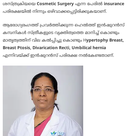
ശസ്ത്രക്രിയയെ
Cosmetic Surgery
എന്ന പേരിൽ
insurance
പരിരക്ഷയിൽ നിന്നും ഒഴിവാക്കപ്പെട്ടിരിക്കുകയാണ്.
ആരോഗ്യരംഗത്ത് പ്രവർത്തിക്കുന്ന ഹെൽത്ത് ഇൻഷുറൻസ്
കമ്പനികൾ സ്ത്രീകളുടെ വ്യക്തിത്വത്തെ മാനിച്ച് കൊണ്ടും
മാതൃത്വത്തിന് വില കൽപ്പിച്ചു കൊണ്ടും H
ypertophy Breast,
Breast Ptosis, Divarication Recti, Umbilical hernia
എന്നിവയ്ക്ക് ഇൻഷുറൻസ് പരിരക്ഷ നൽകേണ്ടതാണ്.