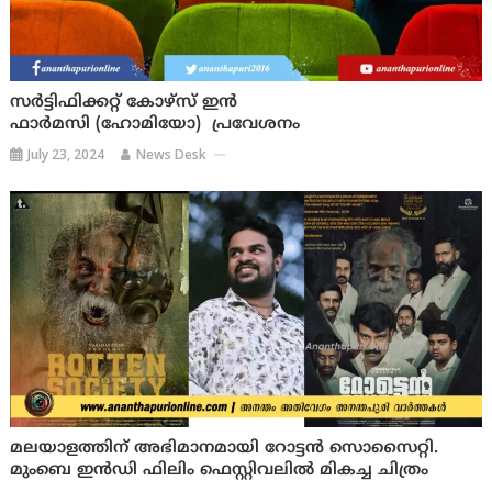
സർട്ടിഫിക്കറ്റ് കോഴ്‌സ് ഇൻ
ഫാർമസി (ഹോമിയോ) പ്രവേശനം
July 23, 2024
News Desk
മലയാളത്തിന് അഭിമാനമായി റോട്ടൻ സൊസൈറ്റി.
മുംബെ ഇൻഡി ഫിലിം ഫെസ്റ്റിവലിൽ മികച്ച ചിത്രം