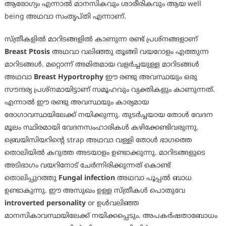
ആരോഗ്യം എന്നാൽ മാനസികവും ശാരീരികവും ആയ well
being അഥവാ സംതൃപ്തി എന്നാണ്.
സ്ത്രീകളിൽ മാറിടങ്ങളിൽ കാണുന്ന രണ്ട് പ്രശ്നങ്ങളാണ്
Breast Ptosis
അഥവാ വലിഞ്ഞു തൂങ്ങി വയറോളം എത്തുന്ന
മാറിടങ്ങൾ. മറ്റൊന്ന് അമിതമായ വളർച്ചയുള്ള മാറിടങ്ങൾ
അഥവാ
Breast Hyportrophy
ഈ രണ്ടു അവസ്ഥയും ഒരു
സൗന്ദര്യ പ്രശ്നമായിട്ടാണ് സമൂഹവും വ്യക്തികളും കാണുന്നത്.
എന്നാൽ ഈ രണ്ടു അവസ്ഥയും കാര്യമായ
രോഗാവസ്ഥയിലേക്ക് നയിക്കുന്നു. തുടർച്ചയായ തോൾ വേദന
മൂലം സ്ഥിരമായി വേദനസംഹാരികൾ കഴിക്കേണ്ടിവരുന്നു.
ബ്രെയിസിയറിന്റെ strap അഥവാ വള്ളി തോൾ ഭാഗത്തെ
തൊലിയിൽ കറുത്ത അടയാളം ഉണ്ടാക്കുന്നു. മാറിടങ്ങളുടെ
അടിഭാഗം വയറിനോട് ചേർന്നിരിക്കുന്നത് കൊണ്ട്
തൊലിപ്പുറത്തു
Fungal infection
അഥവാ പൂപ്പൽ ബാധ
ഉണ്ടാകുന്നു. ഈ അസുഖം ഉള്ള സ്ത്രീകൾ പൊതുവേ
introverted personality
or ഉൾവലിഞ്ഞ
മാനസികാവസ്ഥയിലേക്ക് നയിക്കപ്പെടും. അപകർഷതാബോധം