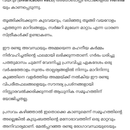
വയറും (
Divarication Recti
) അതോടൊപ്പം പൊക്കിളിൽ
Herinia
യും കാണപ്പെടുന്നു.
തൂങ്ങിക്കിടക്കുന്ന കുടവയറും, വലിഞ്ഞു തൂങ്ങി വയറോളം
എത്തുന്ന മാറിടങ്ങളും, സർജറി മുഖേന മാറ്റാം എന്ന ധാരണ
സ്ത്രീകൾക്ക് ഉണ്ടാകണം.
ഈ രണ്ടു അവസ്ഥയും അമ്മയെന്ന മഹനീയ കർമ്മം
നിർവഹിച്ചതിന്റെ ഫലമായി ലഭിക്കുന്നതാണ്. ഗർഭം ധരിച്ചു
പത്തുമാസം ചുമന്ന് വേദനിച്ചു പ്രസവിച്ചു ഏകദേശം ഒരു
വർഷത്തോളം സ്വന്തം താല്പര്യങ്ങളിൽ നിന്നും മാറിനിന്നു
കുഞ്ഞിനെ വളർത്തിയ അമ്മയ്ക്ക് നൽകിയ ഈ രണ്ടു
വിപരീതഫലങ്ങളെയും സൗന്ദര്യ പ്രശ്നങ്ങളായി
നിസ്സാരവൽക്കരിക്കുന്നത് ആധുനിക സമൂഹത്തിന്
യോജിച്ചതല്ല.
പ്രസവം കഴിഞ്ഞാൽ ഇതൊക്കെ കാണുമെന്ന് സമൂഹത്തിന്റെ
അല്ലെങ്കിൽ കുടുംബത്തിന്റെ മനോഭാവത്തിന് ഒരു മാറ്റവും
അനിവാര്യമാണ്. മേൽപ്പറഞ്ഞ രണ്ടു രോഗാവസ്ഥയുടെയും