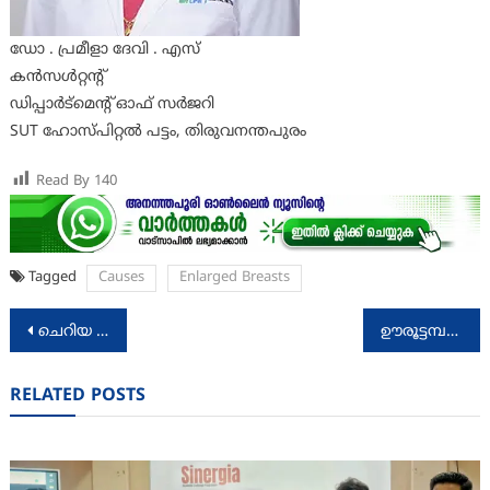
ഡോ . പ്രമീളാ ദേവി . എസ്
കൻസൾറ്റന്റ്
ഡിപ്പാർട്മെന്റ് ഓഫ് സർജറി
SUT ഹോസ്പിറ്റൽ പട്ടം, തിരുവനന്തപുരം
Read By
140
Tagged
Causes
Enlarged Breasts
Post
ചെറിയ ചെറിയ ആകാശങ്ങള്‍ പ്രകാശനം ചെയ്തു
ഊരൂട്ടമ്പലം ശങ്കരമംഗലം കുടുംബസ്നേഹ സംഗമം നടന്നു
navigation
RELATED POSTS