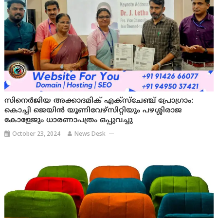
സിനെര്‍ജിയ അക്കാദമിക് എക്‌സ്‌ചേഞ്ച് പ്രോഗ്രാം:
കൊച്ചി ജെയിന്‍ യൂണിവേഴ്സിറ്റിയും പഴശ്ശിരാജ
കോളേജും ധാരണാപത്രം ഒപ്പുവച്ചു
October 23, 2024
News Desk