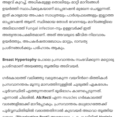
അളവ് കുറച്ച്, അധികമുള്ള തൊലിയും മാറ്റി മാറിടങ്ങൾ
ഉയർത്തി സ്ഥാപിക്കുകയാണ് ഓപ്പറേഷൻ മുഖേന ചെയ്യുന്നത്.
ഇത് കാര്യമായ അപകട സാധ്യതയും പാർശ്വഫലങ്ങളും ഇല്ലാത്ത
ഓപ്പറേഷൻ ആണ്. സ്ഥിരമായ തോൾ വേദനയും മാറിടങ്ങളിലെ
അടിഭാഗത്ത് Fungal infection-നും ഉള്ളവർക്ക് ഇത്
അത്യന്താപേക്ഷിതമാണ്. അത് അവരുടെ ജീവിത നിലവാരം
ഉയർത്തും, അപകർഷതാബോധം മാറ്റും, ദാമ്പത്യ
പ്രശ്നങ്ങൾക്കും പരിഹാരം ആകും.
Breast Hypertophy
പോലെ പ്രസവാന്തരം സംഭവിക്കുന്ന മറ്റൊരു
പ്രശ്നമാണ് അയഞ്ഞു തൂങ്ങിയ അടിവയർ.
ഗർഭകാലത്ത് വലിഞ്ഞു വലുതാകുന്ന വയറിൻറെ ഭിത്തികൾ
പ്രസവാനന്തരം മൂന്നു മാസത്തിനുള്ളിൽ ചുരുങ്ങി ഏകദേശം
പൂർവസ്ഥിതി എത്തുന്നതാണ് ഭൂരിഭാഗം കാണപ്പെടുന്നത്.
എന്നാൽ ചിലരിൽ.
Ab:Recti
എന്ന muscles ഗർഭകാലത്ത്
വശങ്ങളിലേക്ക് മാറിപ്പോകും. പ്രസവാന്തരം മധ്യഭാഗത്തേക്ക്
പൂർവ്വസ്ഥിതിയിൽ വരാത്തതിനാൽ കുടവയർ അഥവാ തൂങ്ങിയ