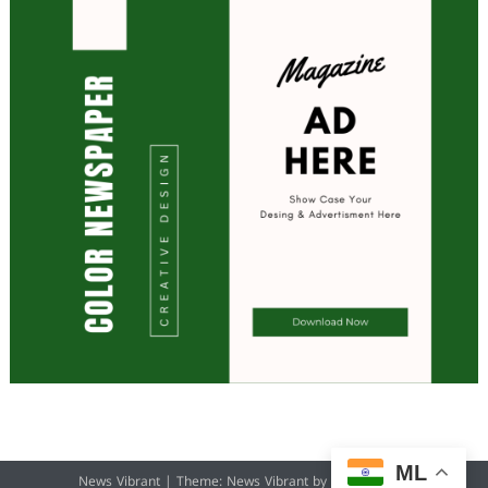
ML
News Vibrant
|
Theme: News Vibrant by
CodeVibrant
.