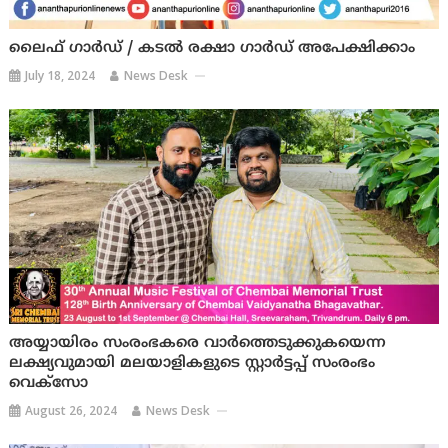
ലൈഫ് ഗാർഡ് / കടൽ രക്ഷാ ഗാർഡ് അപേക്ഷിക്കാം
July 18, 2024
News Desk
അയ്യായിരം സംരംഭകരെ വാര്‍ത്തെടുക്കുകയെന്ന
ലക്ഷ്യവുമായി മലയാളികളുടെ സ്റ്റാര്‍ട്ടപ്പ് സംരംഭം
വെക്‌സോ
August 26, 2024
News Desk