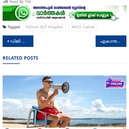
Read By
164
Tagged
Pattom SUT Hospital
WHO. Cancer
Post
ഡിജി കേരളം: സ്‌കൂളിലെത്തുന്ന അമ്മമാരെ ഇ-സാക്ഷരരാക്കാന്‍ കുടുംബശ്രീ ബാലസഭാംഗങ്ങള്‍ ഇന്ന് രംഗത്ത്
ഏകാന്തതയും അര്‍ത്ഥമില്ലാത്ത ജീവിതവും
navigation
RELATED POSTS