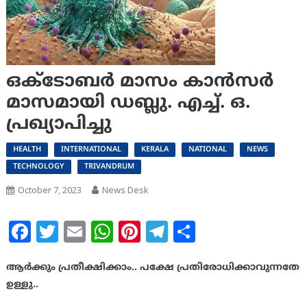
ഒക്ടോബര്‍ മാസം കാന്‍സര്‍
മാസമായി ഡബ്ലു. എച്ച്. ഒ.
പ്രഖ്യാപിച്ചു
HEALTH
INTERNATIONAL
KERALA
NATIONAL
NEWS
TECHNOLOGY
TRIVANDRUM
October 7, 2023
News Desk
Facebook
Twitter
Email
WhatsApp
Pinterest
Telegram
Share
ആര്‍ക്കും പ്രതീക്ഷിക്കാം.. പക്ഷേ പ്രതിരോധിക്കാവുന്നതേ
ഉള്ളു..