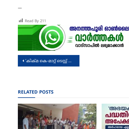
—
Read By
211
Post
‘കിക്മ കെ-മാറ്റ് ടെസ്റ്റ് പരിശീലനം
navigation
RELATED POSTS