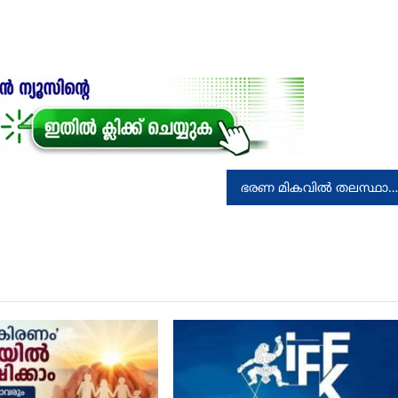
ഭരണ മികവിൽ തലസ്ഥാന ജില്ല ജെറോമിക് ജോർജ് മികച്ച ജില്ലാ കളക്ടർ