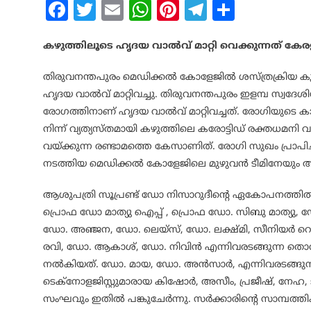
Facebook
Twitter
Email
WhatsApp
Pinterest
Telegram
Share
കഴുത്തിലൂടെ ഹൃദയ വാല്‍വ് മാറ്റി വെക്കുന്നത് കേര
തിരുവനന്തപുരം മെഡിക്കല്‍ കോളേജില്‍ ശസ്ത്രക്രിയ കൂടാതെ
ഹൃദയ വാല്‍വ് മാറ്റിവച്ചു. തിരുവനന്തപുരം ഇളമ്പ സ്വദേശി
രോഗത്തിനാണ് ഹൃദയ വാല്‍വ് മാറ്റിവച്ചത്. രോഗിയുടെ 
നിന്ന് വ്യത്യസ്തമായി കഴുത്തിലെ കരോട്ടിഡ് രക്തധമനി വഴി
വയ്ക്കുന്ന രണ്ടാമത്തെ കേസാണിത്. രോഗി സുഖം പ്രാപിച്ച
നടത്തിയ മെഡിക്കല്‍ കോളേജിലെ മുഴുവന്‍ ടീമിനേയും ആരോഗ
ആശുപത്രി സൂപ്രണ്ട് ഡോ നിസാറുദീന്റെ ഏകോപനത്തില്
പ്രൊഫ ഡോ മാത്യു ഐപ്പ് , പ്രൊഫ ഡോ. സിബു മാത്യു, ഡ
ഡോ. അഞ്ജന, ഡോ. ലെയ്‌സ്, ഡോ. ലക്ഷ്മി, സീനിയര്‍ റ
രവി, ഡോ. ആകാശ്, ഡോ. നിവിന്‍ എന്നിവരടങ്ങുന്ന തൊറാ
നല്‍കിയത്. ഡോ. മായ, ഡോ. അന്‍സാര്‍, എന്നിവരടങ്ങു
ടെക്‌നോളജിസ്റ്റുമാരായ കിഷോര്‍, അസീം, പ്രജീഷ്, നേഹ, 
സംഘവും ഇതില്‍ പങ്കുചേര്‍ന്നു. സര്‍ക്കാരിന്റെ സാമ്