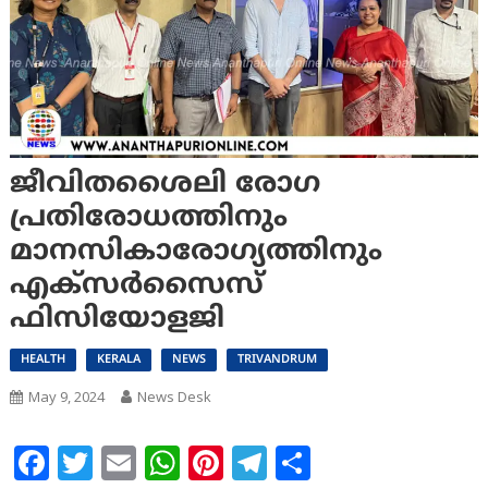
ജീവിതശൈലി രോഗ
പ്രതിരോധത്തിനും
മാനസികാരോഗ്യത്തിനും
എക്സര്‍സൈസ്
ഫിസിയോളജി
HEALTH
KERALA
NEWS
TRIVANDRUM
May 9, 2024
News Desk
Facebook
Twitter
Email
WhatsApp
Pinterest
Telegram
Share