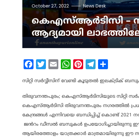
October 27, 2022
News Desk
കെഎസ്ആർടിസി – സി
ആദ്യമായി ലാഭത്തിലേ
Facebook
Twitter
Email
WhatsApp
Pinterest
Telegram
Share
സിറ്റി സർവ്വീസിന് വേണ്ടി കൂടുതൽ ഇലക്ട്രിക് ബസ
തിരുവനന്തപുരം; കെഎസ്ആർടിസിയുടെ സിറ്റി സർക
കെഎസ്ആർടിസി തിരുവനന്തപുരം നഗരത്തിൽ പ്രധാന
കേന്ദ്രങ്ങൾ എന്നിവയെ ബന്ധിപ്പിച്ച് കൊണ്ട് 2021
ജൻറം ഡീസൽ ബസുകൾ ഉപയോഗിച്ചായിരുന്നു ഈ സ
ആയിരത്തോളം യാത്രക്കാർ മാത്രമായിരുന്നു ഈ 