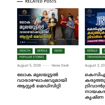
RELATED POSTS
HEALTH
KERALA
NEWS
KERALA
POPULAR STORIES
TRIVANDRU
August 5, 2026
News Desk
August 3, 2
ലോക മുലയൂട്ടൽ
കെസിഎല
വാരാഘോഷവുമായി
കരുത്തു
ആസ്റ്റർ മെഡ്‌സിറ്റി
ട്രിവാ
നായകനാ
കൃഷ്ണ 