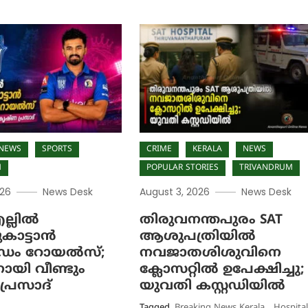
NEWS
SPORTS
CRIME
KERALA
NEWS
M
POPULAR STORIES
TRIVANDRUM
026
News Desk
August 3, 2026
News Desk
്ലിൽ
തിരുവനന്തപുരം SAT
കാട്ടാൻ
ആശുപത്രിയിൽ
ൻഡ്രം റോയൽസ്;
നവജാതശിശുവിനെ
യി വീണ്ടും
ക്ലോസറ്റിൽ ഉപേക്ഷിച്ചു;
പ്രസാദ്
യുവതി കസ്റ്റഡിയിൽ
Tagged
Breaking News Kerala
,
Hospita