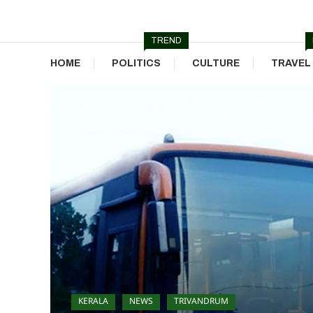
Skip
To
TREND
Content
HOME
POLITICS
CULTURE
TRAVEL
KERALA
NEWS
TRIVANDRUM