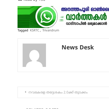
Tagged
KSRTC
,
Trivandrum
News Desk
Post
നവകേരള തദ്ദേശകം 2.0ക്ക്‌ തുടക്കം
navigation