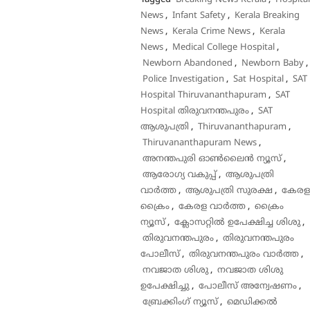
News
,
Infant Safety
,
Kerala Breaking
News
,
Kerala Crime News
,
Kerala
News
,
Medical College Hospital
,
Newborn Abandoned
,
Newborn Baby
,
Police Investigation
,
Sat Hospital
,
SAT
Hospital Thiruvananthapuram
,
SAT
Hospital തിരുവനന്തപുരം
,
SAT
ആശുപത്രി
,
Thiruvananthapuram
,
Thiruvananthapuram News
,
അനന്തപുരി ഓൺലൈൻ ന്യൂസ്
,
ആരോഗ്യ വകുപ്പ്
,
ആശുപത്രി
വാർത്ത
,
ആശുപത്രി സുരക്ഷ
,
കേര
ക്രൈം
,
കേരള വാർത്ത
,
ക്രൈം
ന്യൂസ്
,
ക്ലോസറ്റിൽ ഉപേക്ഷിച്ച ശിശു
,
തിരുവനന്തപുരം
,
തിരുവനന്തപുരം
പോലീസ്
,
തിരുവനന്തപുരം വാർത്ത
,
നവജാത ശിശു
,
നവജാത ശിശു
ഉപേക്ഷിച്ചു
,
പോലീസ് അന്വേഷണം
,
ബ്രേക്കിംഗ് ന്യൂസ്
,
മെഡിക്കൽ