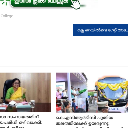
College
ക്ലേ റെയിൽവെ ഗേറ്റ് അടഞ
്സാ സഹായത്തിന്
കെഎസ്ആർടിസി പുതിയ
ായപരിധി ഒഴിവാക്കി:
തലത്തിലേക്ക് ഉയരുന്നു: