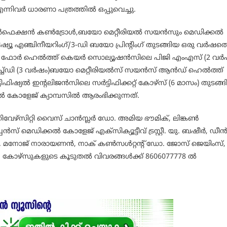
നിവർ ധാരണാ പത്രത്തിൽ ഒപ്പുവെച്ചു.
്റൽ ഇൻഫെക്ഷൻ കൺട്രോൾ,ബയോ മെറ്റീരിയൽ സയൻസും മെഡിക്കൽ
 എഞ്ചിനീയറിംഗ്/3-ഡി ബയോ പ്രിന്റിംഗ് തുടങ്ങിയ ഒരു വർഷത്
്ച് ഫോർ ഹെൽത്ത് കെയർ സൊല്യൂഷൻസിലെ പിജി എംഎസ് (2 വർ
പിഎച്ച്ഡി (3 വർഷം)ബയോ മെറ്റീരിയൽസ് സയൻസ് ആൻഡ് ഹെൽത്ത്
ഫിഷ്യൽ ഇന്റലിജൻസിലെ സർട്ടിഫിക്കറ്റ് കോഴ്സ് (6 മാസം) തുടങ്ങ
കോളേജ് ക്യാമ്പസിൽ ആരംഭിക്കുന്നത്.
േഴ്സിറ്റി വൈസ് ചാൻസ്ലർ ഡോ. അമിയ ഭൗമിക്, ലിങ്കൺ
ൻസ് മെഡിക്കൽ കോളേജ് എക്സിക്യൂട്ടീവ് ട്രസ്റ്റീ. യു. ബഷീർ, ഡീ
. മനോജ് നാരായണൻ, നാക് കൺസൾറ്റന്റ് ഡോ. ജോസ് ജെയിംസ്
. കോഴ്സുകളുടെ കൂടുതൽ വിവരങ്ങൾക്ക് 8606077778 ൽ