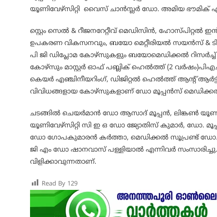
യൂണിവേഴ്സിറ്റി വൈസ് ചാൻസ്ലർ ഡോ. അമിയ ഭൗമിക് എന്
സ്റ്റെം സെൽ & റീജനറേറ്റീവ് മെഡിസിൻ, ഹോസ്പിറ
ഉപകരണ വികസനവും, ബയോ മെറ്റീരിയൽ സയൻസ് & ടിഷ്യൂ
പി ജി ഡിപ്ലോമ കോഴ്സുകളും ബയോമെഡിക്കൽ റിസർച
കോഴ്സും മാസ്റ്റർ ഓഫ് പബ്ലിക് ഹെൽത്ത് (2 വർഷം)
കെയർ എഞ്ചിനീയറിംഗ്, ഡിജിറ്റൽ ഹെൽത്ത് ആന്റ് ആർട്ടി
വിവിധങ്ങളായ കോഴ്സുകളാണ് ഡോ മൂപ്പൻസ് മെഡിക്കൽ 
ചടങ്ങിൽ ചെയർമാൻ ഡോ ആസാദ് മൂപ്പൻ, ലിങ്കൺ യൂണിവ
യൂണിവേഴ്സിറ്റി സി ഇ ഒ ഡോ ജ്യോതിസ് കുമാർ, ഡോ. മൂപ്പ
ഡോ ഗോപകുമാരൻ കർത്താ, മെഡിക്കൽ സൂപ്രണ്ട് ഡോ
ജി എം ഡോ ഷാനവാസ് പള്ളിയാൽ എന്നിവർ സംസാരിച്ചു
വിളിക്കാവുന്നതാണ്.
Read By
129