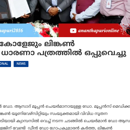
 കോളേജും ലിങ്കൺ
 ധാരണാ പത്രത്തിൽ ഒപ്പുവെച്ചു
ONAL
NEWS
പകൻ ഡോ. ആസാദ് മൂപ്പൻ ചെയർമാനായുള്ള ഡോ. മൂപ്പൻസ് മെഡിക
ിങ്കൺ യൂണിവേഴ്സിറ്റിയും സംയുക്തമായി വിവിധ നൂതന
ടിയായി ക്യാമ്പസിൽ വെച്ച് നടന്ന ചടങ്ങിൽ ചെയർമാൻ ഡോ ആസാ
 കോളേജിന് വേണ്ടി ഡീൻ ഡോ ഗോപകുമാരൻ കർത്ത, ലിങ്കൺ