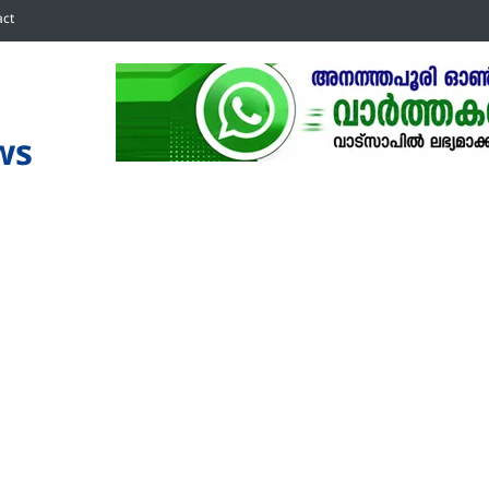
act
ws