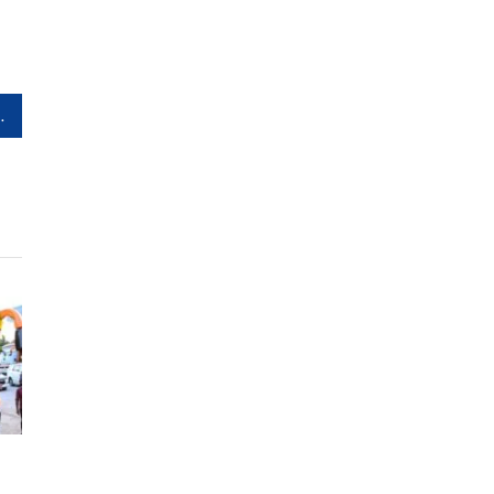
്ഞുകിടക്കും