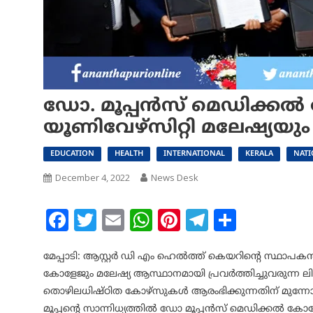
ഡോ. മൂപ്പൻസ് മെഡിക്കൽ
യൂണിവേഴ്സിറ്റി മലേഷ്യയും
EDUCATION
HEALTH
INTERNATIONAL
KERALA
NATI
December 4, 2022
News Desk
Facebook
Twitter
Email
WhatsApp
Pinterest
Telegram
Share
മേപ്പാടി: ആസ്റ്റർ ഡി എം ഹെൽത്ത് കെയറിന്റെ സ്ഥാ
കോളേജും മലേഷ്യ ആസ്ഥാനമായി പ്രവർത്തിച്ചുവരുന്ന ല
തൊഴിലധിഷ്ഠിത കോഴ്സുകൾ ആരംഭിക്കുന്നതിന് മുന്നോ
മൂപ്പന്റെ സാന്നിധ്യത്തിൽ ഡോ മൂപ്പൻസ് മെഡിക്കൽ