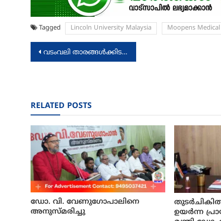
Tagged
Lincoln University Malaysia
Moopens Medical 
Post
വടംവലി താരങ്ങൾക്കിടയിൽ ഉത്തേജക മരുന്നുപയോഗം കൂടുന്നു; വിൽപന ഏജന്റുമാർ മുഖേന
navigation
RELATED POSTS
ഡോ. വി. വേണുഗോപാലിനെ
തുടർചികിത
അനുസ്മരിച്ചു
ഉയർന്ന പ്ര