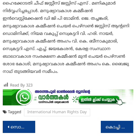
ഹൈക്കോടതി ചീഫ് ജസ്റ്റീസ് ജസ്റ്റിസ് എസ് . മണികുമാർ
നിർവ്വഹിച്ചപ്പോൾ. മനുഷ്യാവകാശ കമ്മീഷൻ
ഇൻവെസ്റ്റിക്കേഷൻ ഡി ജി പി ടോമിൻ. ജെ. തച്ചങ്കരി,
മനുഷ്യാവകാശ കമ്മീഷൻ ചെയർ പെഴ്സൺ ജസ്റ്റിസ് ആന്റണി
ഡൊമിനിക്ക്, നിയമ വകുപ്പ് സെക്രട്ടറി വി. ഹരി. നായർ,
മനുഷ്യാവകാശ കമ്മീഷൻ അംഗം വി. കെ. ബീനാകുമാരി,
സെക്രട്ടറി എസ്. എച്ച്. ജയകേശൻ, കേരള സംസ്ഥാന
ബാലാവകാശ സംരക്ഷണ കമ്മീഷൻ മുൻ ചെയർ പെഴ്സൺ
ശോഭ കോശി, മനുഷ്യാവകാശ കമ്മീഷൻ അംഗം കെ. ബൈജു
നാഥ് തുടങ്ങിയവർ സമീപം.
Read By
323
Tagged
International Human Rights Day
Post
സൊസൈറ്റി ഫോർ പീപ്പിൾസ് റൈറ്റ്‌സ് (SFPR) എഴുപത്തിയഞ്ചാമത് ലോക മനുഷ്യാവകാശ ദിനം ആചരിച്ചു
കൊച്ചി ആസ്ഥാനമായ ടിങ്കർഹബ് ഫൗണ്ടേഷന് ഒരു കോടി രൂപയുടെ ഫണ്ടിംങ്