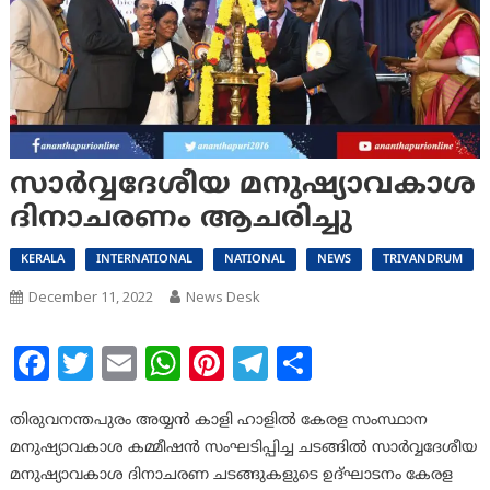
സാർവ്വദേശീയ മനുഷ്യാവകാശ
ദിനാചരണം ആചരിച്ചു
KERALA
INTERNATIONAL
NATIONAL
NEWS
TRIVANDRUM
December 11, 2022
News Desk
Facebook
Twitter
Email
WhatsApp
Pinterest
Telegram
Share
തിരുവനന്തപുരം അയ്യൻ കാളി ഹാളിൽ കേരള സംസ്ഥാന
മനുഷ്യാവകാശ കമ്മീഷൻ സംഘടിപ്പിച്ച ചടങ്ങിൽ സാർവ്വദേശീയ
മനുഷ്യാവകാശ ദിനാചരണ ചടങ്ങുകളുടെ ഉദ്ഘാടനം കേരള