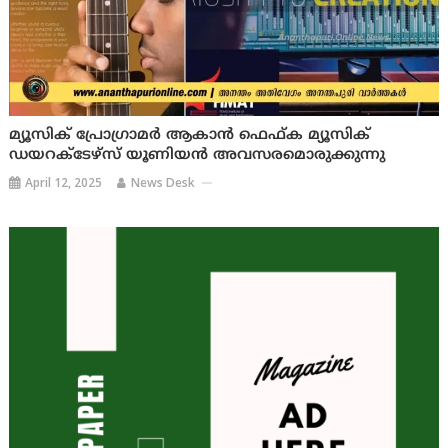
മ്യൂസിക് പ്രോഗ്രാമർ ആകാൻ ഫെഫ്ക മ്യൂസിക്
ഡയറക്ടേഴ്സ് യൂണിയൻ അവസരമൊരുക്കുന്നു
April 12, 2025
News Desk