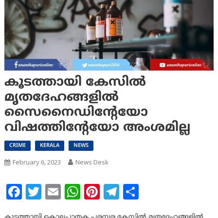
കൂടത്തായി കേസില്‍
മൃതദേഹങ്ങളില്‍
സൈനൈഡിന്റേയോ
വിഷത്തിന്റേയോ അംശമില്ല
CRIME
KERALA
NEWS
February 6, 2023
News Desk
Facebook
Twitter
Email
WhatsApp
Pinterest
Telegram
Share
കൂടത്തായി കൊലപാതക പരമ്പര കേസില്‍ മൃതദേഹങ്ങളില്‍