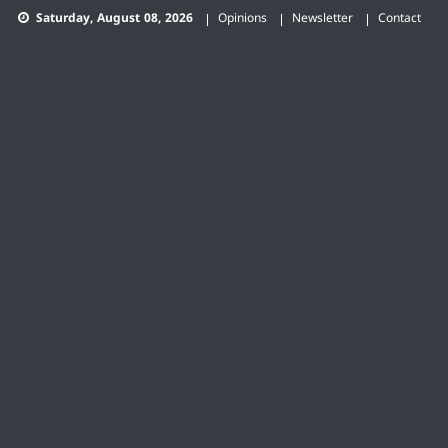
Skip
Saturday, August 08, 2026
Opinions
Newsletter
Contact
to
content