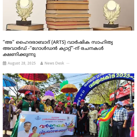
“അ” ഹൈദരാബാദ് (ARTS) വാർഷിക സാഹിത്യ
അവാർഡ് -“ഗോൾഡൻ ക്യാറ്റ്”-ന് രചനകൾ
ക്ഷണിക്കുന്നു
August 28, 2025
News Desk