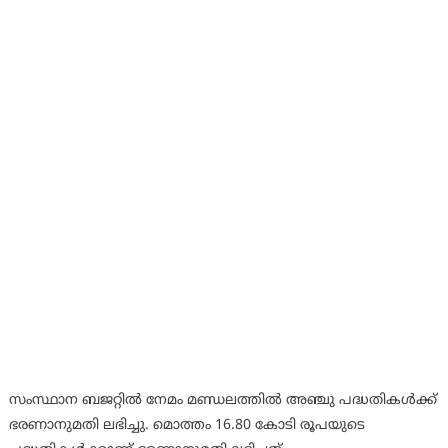
സംസ്ഥാന ബജറ്റിൽ നേമം മണ്ഡലത്തിൽ അഞ്ചു പദ്ധതികൾക്ക്
ഭരണാനുമതി ലഭിച്ചു. മൊത്തം 16.80 കോടി രൂപയുടെ