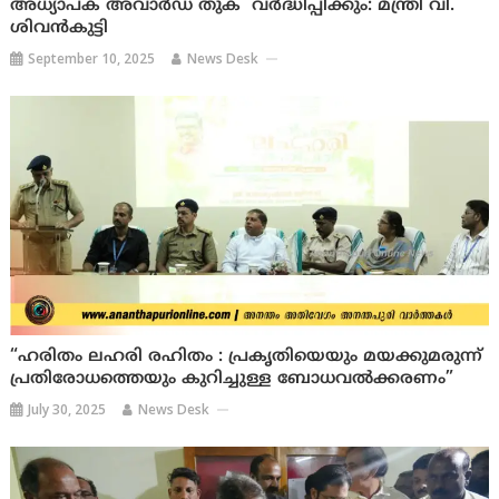
അധ്യാപക അവാർഡ് തുക വർദ്ധിപ്പിക്കും: മന്ത്രി വി.
ശിവൻകുട്ടി
September 10, 2025
News Desk
“ഹരിതം ലഹരി രഹിതം : പ്രകൃതിയെയും മയക്കുമരുന്ന്
പ്രതിരോധത്തെയും കുറിച്ചുള്ള ബോധവൽക്കരണം”
July 30, 2025
News Desk