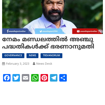
നേമം മണ്ഡലത്തിൽ അഞ്ചു
പദ്ധതികൾക്ക് ഭരണാനുമതി
GOVERNANCE
NEWS
TRIVANDRUM
February 3, 2023
News Desk
Facebook
Twitter
Email
WhatsApp
Pinterest
Telegram
Share