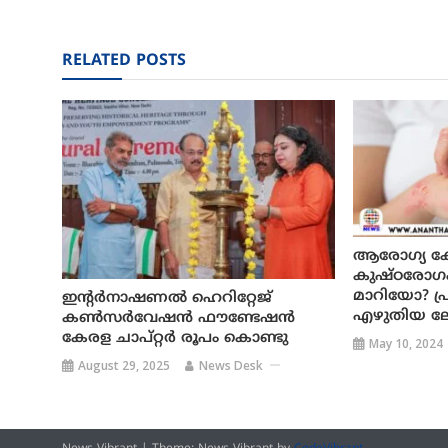
RELATED POSTS
ആരോഗ്യ കേര
കുഷ്ഠരോഗം 
മാറിയോ? പ
ഇന്റർനാഷണൽ ഹെറിറ്റേജ്
എഴുതിയ ലേ
കൺസർവേഷൻ ഫൗണ്ടേഷൻ
കേരള ചാപ്റ്റർ രൂപം കൊണ്ടു
May 10, 2024
August 29, 2025
News Desk