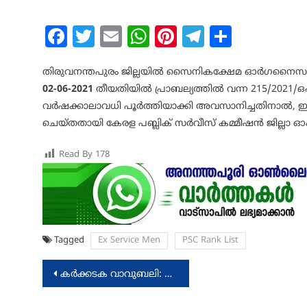
Facebook
Twitter
Email
WhatsApp
Pinterest
Telegram
Share
തിരുവനന്തപുരം ജില്ലയിൽ സൈനികക്ഷേമ ഓർഗനൈസർ
02-06-2021
തീയതിയിൽ പ്രാബല്യത്തിൽ വന്ന 215/2021/ഒഎൽ
വർഷക്കാലാവധി പൂർത്തിയാക്കി അവസാനിച്ചതിനാൽ, ഈ റാങ്
ചെയ്തതായി കേരള പബ്ലിക് സർവീസ് കമ്മീഷൻ ജില്ലാ ഓ
Read By
178
Tagged
Ex Service Men
PSC Rank List
Post
കർക്കടക വാവുബലി: മദ്യനിരോധനം ഏർപ്പെടുത്തി
navigation