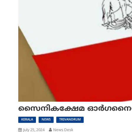
സൈനികക്ഷേമ ഓർഗനൈസർ റാങ
KERALA
NEWS
TRIVANDRUM
July 25, 2024
News Desk