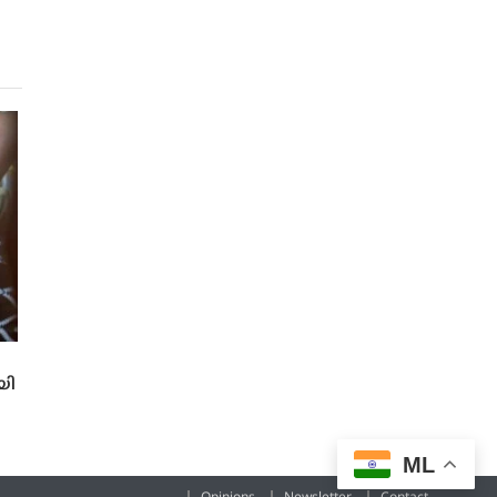
യി
ML