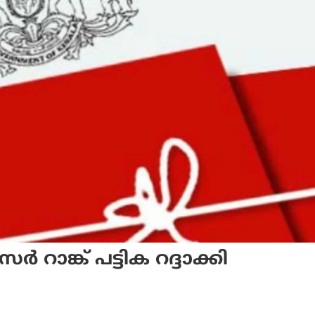
്ക് പട്ടിക റദ്ദാക്കി