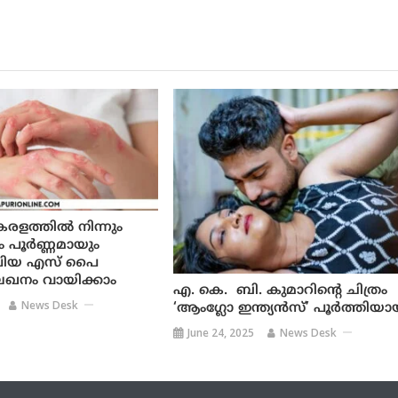
ളത്തില്‍ നിന്നും
പൂര്‍ണ്ണമായും
്രിയ എസ് പൈ
ഖനം വായിക്കാം
എ. കെ. ബി. കുമാറിന്റെ ചിത്രം
News Desk
‘ആംഗ്ലോ ഇന്ത്യൻസ്’ പൂർത്തിയാ
June 24, 2025
News Desk