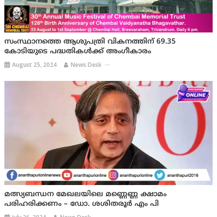
സംസ്ഥാനത്തെ ആശുപത്രി വികനത്തിന് 69.35
കോടിയുടെ പദ്ധതികള്‍ക്ക് അംഗീകാരം
August 25, 2024
News Desk
മത്സ്യബന്ധന മേഖലയിലെ മണ്ണെണ്ണ ക്ഷാമം
പരിഹരിക്കണം – ഡോ. ശശിതരൂർ എം പി