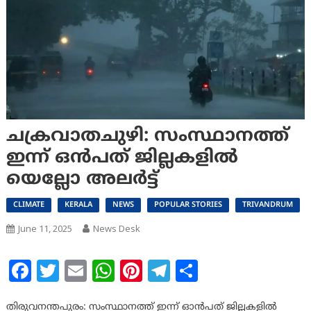
ചക്രവാതചുഴി: സംസ്ഥാനത്ത്
ഇന്ന് ഒന്‍പത് ജില്ലകളില്‍
യെല്ലോ അലര്‍ട്ട്
CLIMATE
KERALA
NEWS
POPULAR STORIES
TRIVANDRUM
June 11, 2025
News Desk
Facebook
Twitter
Email
WhatsApp
Pinterest
Telegram
Share
തിരുവനന്തപുരം: സംസ്ഥാനത്ത് ഇന്ന് ഓന്‍പത് ജില്ലകളില്‍