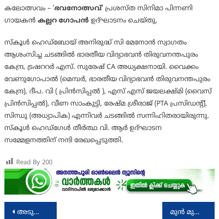
കലോത്സവം – ‘
ഭവനോത്സവ്
‘ പ്രശസ്ത സിനിമാ പിന്നണി
ഗായകൻ
കല്ലറ ഗോപൻ
ഉദ്ഘാടനം ചെയ്തു,
സ്കൂൾ ഹെഡ്ബോയ് അനിരുദ്ധ് സി മേനോൻ സ്വാഗതം
ആശംസിച്ച ചടങ്ങിൽ ഭാരതീയ വിദ്യാഭവൻ തിരുവനന്തപുരം
കേന്ദ്ര, ട്രഷററർ എസ്. സുരേഷ് CA അധ്യക്ഷനായി. വൈക്കം
വേണുഗോപാൽ (മെമ്പർ, ഭാരതീയ വിദ്യാഭവൻ തിരുവനന്തപുരം
കേന്ദ്ര), ദീപ. വി ( പ്രിൻസിപ്പൽ ), എസ് എസ് ജയലക്ഷ്മി (വൈസ്
പ്രിൻസിപ്പൽ), വീണ സാംകുട്ടി, രേഷ്മ ശ്രീരാജ് (PTA പ്രസിഡൻ്റ്),
സിന്ധു (അധ്യാപിക) എന്നിവർ ചടങ്ങിൽ സന്നിഹിതരായിരുന്നു.
സ്കൂൾ ഹെഡ്ഗേൾ തീർത്ഥ വി. ആർ ഉദ്ഘാടന
സമ്മേളനത്തിന് നന്ദി രേഖപ്പെടുത്തി.
Read By
200
Post
അടുത്ത ലോകസഭ തെരഞ്ഞെടുപ്പ് ജേതാക്കള്‍
മുൻ മുഖ്യമന്ത്രി ഉമ്മൻചാണ്ടി അനുസ്മരണ സമ്മേളനം സംഘടിപ്പിച്ചു