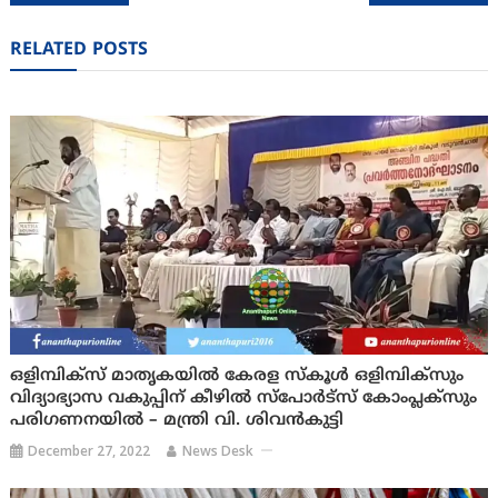
navigation
RELATED POSTS
ഒളിമ്പിക്സ് മാതൃകയിൽ കേരള സ്കൂൾ ഒളിമ്പിക്സും
വിദ്യാഭ്യാസ വകുപ്പിന് കീഴില്‍ സ്പോര്‍ട്സ് കോംപ്ലക്സും
പരിഗണനയിൽ – മന്ത്രി വി. ശിവന്‍കുട്ടി
December 27, 2022
News Desk