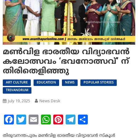
മൺവിള ഭാരതീയ വിദ്യാഭവൻ
കലോത്സവം ‘ഭവനോത്സവ്’ ന്
തിരിതെളിഞ്ഞു
ART CULTURE
EDUCATION
NEWS
POPULAR STORIES
TRIVANDRUM
July 19, 2025
News Desk
Facebook
Twitter
Email
WhatsApp
Pinterest
Telegram
Share
തിരുവനന്തപുരം മൺവിള ഭാരതീയ വിദ്യാഭവൻ സ്കൂൾ