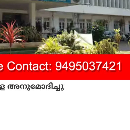
െ അനുമോദിച്ചു