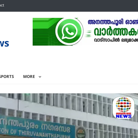
act
ws
SPORTS
MORE