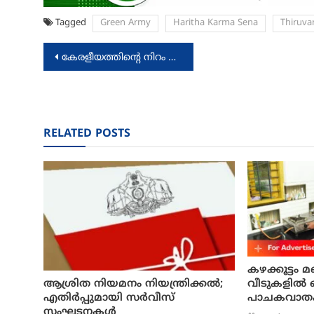
Tagged
Green Army
Haritha Karma Sena
Thiruva
Post
കേരളീയത്തിന്റെ നിറം പടർത്തി ഡാൻസ് വൈബ്‌സ്
navigation
RELATED POSTS
കഴക്കൂട്ടം
ആശ്രിത നിയമനം നിയന്ത്രിക്കല്‍;
വീടുകളിൽ 
എതിര്‍പ്പുമായി സര്‍വീസ്
പാചകവാതക
സംഘടനകള്‍