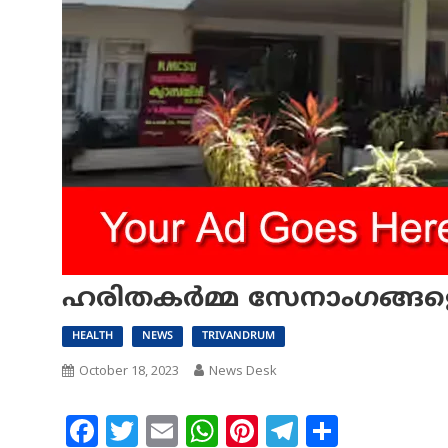
ഹരിതകര്‍മ്മ സേനാംഗങ്ങള
HEALTH
NEWS
TRIVANDRUM
October 18, 2023
News Desk
Facebook
Twitter
Email
WhatsApp
Pinterest
Telegram
Share