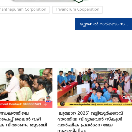
nanthapuram Corporation
Trivandrum Cooperation
ഗ്ലോബൽ മാരിടൈം സമ്മിറ്റ് : ‘സ്പെഷ്യൽ സെഷൻ വിത്ത് കേരള’
 മണ്ഡലത്തിലെ
‘ലുമോറ 2025’ വട്ടിയൂർക്കാവ്
പൈപ്പ് ലൈൻ വഴി
ഭാരതീയ വിദ്യാഭവൻ സ്കൂൾ
 വിതരണം തുടങ്ങി
വാർഷിക പ്രദർശന മേള
സംഘടിപ്പിച്ചു