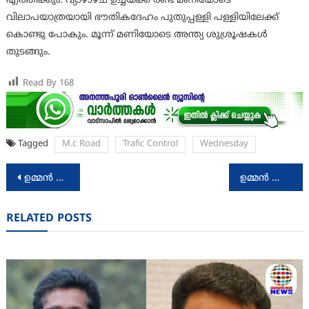
എത്തിക്കും. വ്യാഴാഴ്ച ഉച്ചയ്ക്ക് രണ്ട് മണിയോടെ
വിലാപയാത്രയായി ഭൗതികദേഹം പുതുപ്പള്ളി പള്ളിയിലേക്ക്
കൊണ്ടു പോകും. മൂന്ന് മണിയോടെ അന്ത്യ ശുശ്രൂഷകള്‍
തുടങ്ങും.
Read By
168
Tagged
M.c Road
Trafic Control
Wednesday
Post
ഉമ്മന്‍ ചാണ്ടിയുടെ ഭൗതികദേഹം വഹിച്ചു കൊണ്ടുള്ള വിലാപയാത്ര നാളെ പുറപ്പെടും
ഉമ്മന്‍ ചാണ്ടിയുടെ ഭൗതികദേഹം; പൊതുദര്‍ശന ചിത്രങ്ങള്‍
navigation
RELATED POSTS