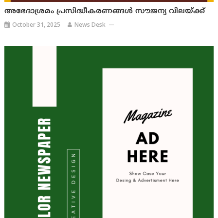
അഭേദാശ്രമം പ്രസിദ്ധീകരണങ്ങൾ സൗജന്യ വിലയ്ക്ക്
October 31, 2025
News Desk