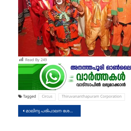
Read By
249
Tagged
Circus
Thiruvananthapuram Corporation
Post
മാലിന്യ പരിപാലന ശേഖരണ യൂണിറ്റുകളില്‍ പരിശോധന
navigation