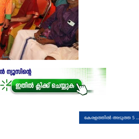
കേരളത്തിൽ അടുത്ത 5 ദിവസം മിതമായ തോതിലുള്ള ഒറ്റപ്പെട്ട മഴ സാധ