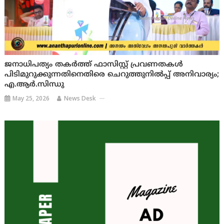
ജനാധിപത്യം തകര്‍ത്ത് ഫാസിസ്റ്റ് പ്രവണതകള്‍
പിടിമുറുക്കുന്നതിനെതിരെ ചെറുത്തുനില്‍പ്പ് അനിവാര്യം;
എ.ആര്‍.സിന്ധു
May 25, 2026
News Desk