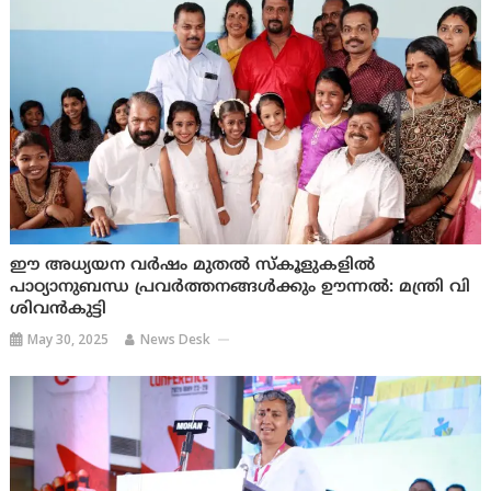
ഈ അധ്യയന വർഷം മുതൽ സ്‌കൂളുകളിൽ
പാഠ്യാനുബന്ധ പ്രവർത്തനങ്ങൾക്കും ഊന്നൽ: മന്ത്രി വി
ശിവൻകുട്ടി
May 30, 2025
News Desk