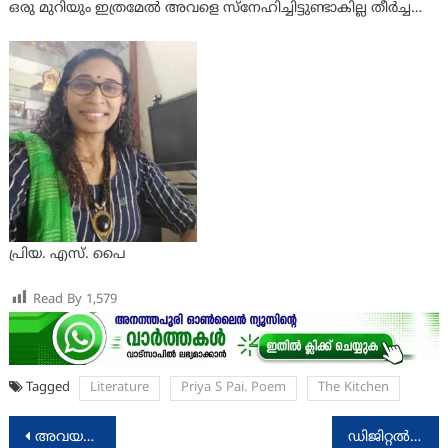
ഒരു മുറിയും ഇത്രമേൽ അവളെ സ്നേഹിച്ചിട്ടുണ്ടാകില്ല തീർച്ച…
പ്രിയ. എസ്. പൈ
Read By
1,579
Tagged
Literature
Priya S Pai. Poem
The Kitchen
Post
അവയവദാനത്തിന് മികച്ച പിന്തുണയാണ് ആവശ്യം; സ്പീക്കർ എ എൻ ഷംസീർ
ഡിജിറ്റല്‍ ബാങ്കിങ്ങില്‍ പ്രതീക്ഷയേകി ഇസാഫും ഏസ്മണിയും കൈകോര്‍ത്തു