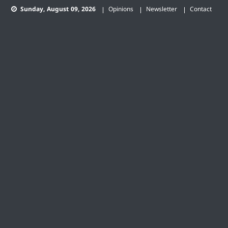
Skip
Sunday, August 09, 2026
Opinions
Newsletter
Contact
to
content