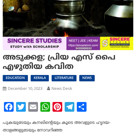
അടുക്കള; പ്രിയ എസ് പൈ
എഴുതിയ കവിത
EDUCATION
KERALA
LITERATURE
NEWS
December 10, 2023
News Desk
Facebook
Twitter
Email
WhatsApp
Pinterest
Telegram
Share
പുകയുടേയും കനലിന്റെയും കൂടെ അവളുടെ ഹൃദയ-
താളങ്ങളുടേയും നോവറിഞ്ഞ