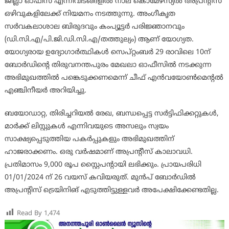
ജില്ലാ ഓഫീസ് എന്നിവിടങ്ങളിൽ നാല് കൊമേഴ്സ്യൽ അപ്രന്റീസ്
ഒഴിവുകളിലേക്ക് നിയമനം നടത്തുന്നു. അംഗീകൃത
സർവകലാശാല ബിരുദവും കംപ്യൂട്ടർ പരിജ്ഞാനവും
(ഡി.സി.എ/പി.ജി.ഡി.സി.എ/തത്തുല്യം) ആണ് യോഗ്യത.
യോഗ്യരായ ഉദ്യോഗാർത്ഥികൾ സെപ്റ്റംബർ 29 രാവിലെ 10ന്
ബോർഡിന്റെ തിരുവനന്തപുരം മേഖലാ ഓഫീസിൽ നടക്കുന്ന
അഭിമുഖത്തിൽ പങ്കെടുക്കണമെന്ന് ചീഫ് എൻവയോൺമെന്റൽ
എഞ്ചിനീയർ അറിയിച്ചു.
ബയോഡാറ്റ, തിരിച്ചറിയൽ രേഖ, ബന്ധപ്പെട്ട സർട്ടിഫിക്കറ്റുകൾ,
മാർക്ക് ലിസ്റ്റുകൾ എന്നിവയുടെ അസലും സ്വയം
സാക്ഷ്യപ്പെടുത്തിയ പകർപ്പുകളും അഭിമുഖത്തിന്
ഹാജരാക്കണം. ഒരു വർഷമാണ് അപ്രന്റീസ് കാലാവധി.
പ്രതിമാസം 9,000 രൂപ സ്റ്റൈപന്റായി ലഭിക്കും. പ്രായപരിധി
01/01/2024 ന് 26 വയസ് കവിയരുത്. മുൻപ് ബോർഡിൽ
അപ്രന്റിസ് ട്രെയിനിങ് എടുത്തിട്ടുള്ളവർ അപേക്ഷിക്കേണ്ടതില്ല.
Read By
1,474