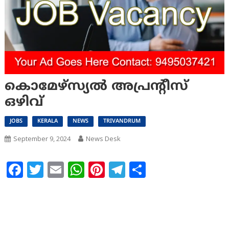
കൊമേഴ്സ്യൽ അപ്രന്റീസ്
ഒഴിവ്
JOBS
KERALA
NEWS
TRIVANDRUM
September 9, 2024
News Desk
Facebook
Twitter
Email
WhatsApp
Pinterest
Telegram
Share