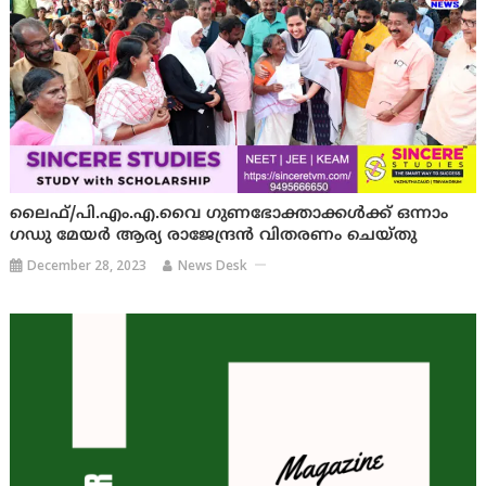
ലൈഫ്/പി.എം.എ.വൈ ഗുണഭോക്താക്കള്‍ക്ക് ഒന്നാം
ഗഡു മേയര്‍ ആര്യ രാജേന്ദ്രന്‍ വിതരണം ചെയ്തു
December 28, 2023
News Desk