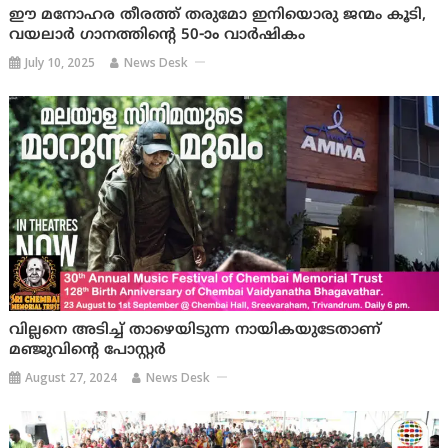
ഈ മനോഹര തീരത്ത് തരുമോ ഇനിയൊരു ജന്മം കൂടി,
വയലാർ ഗാനത്തിൻ്റെ 50-ാം വാർഷികം
July 10, 2025
News Desk
വില്ലനെ അടിച്ച് താഴെയിടുന്ന നായികയുടേതാണ്
മഞ്ജുവിൻ്റെ പോസ്റ്റർ
August 27, 2024
News Desk