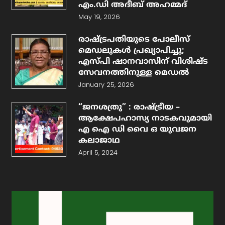
എം.ഡി അദീബ് അഹമ്മദ്
May 19, 2026
രാഷ്ട്രപതിയുടെ പോലീസ്
മെഡലുകള്‍ പ്രഖ്യാപിച്ചു;
എസ്‍പി ഷാനവാസിന് വിശിഷ്ട
സേവനത്തിനുള്ള മെഡൽ
January 25, 2026
“ജനശത്രു” : രാഷ്ട്രീയ –
ആക്ഷേപഹാസ്യ നാടകവുമായി
എ ഐ ഡി വൈ ഒ യുവജന
കലാജാഥ
April 5, 2024