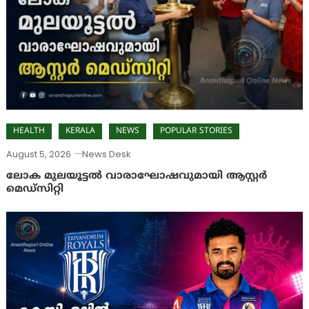
HEALTH
KERALA
NEWS
POPULAR STORIES
August 5, 2026
News Desk
ലോക മുലയൂട്ടൽ വാരാഘോഷവുമായി ആസ്റ്റർ
മെഡ്‌സിറ്റി