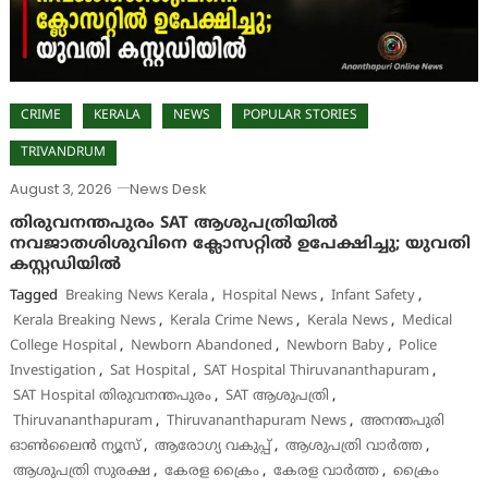
CRIME
KERALA
NEWS
POPULAR STORIES
TRIVANDRUM
August 3, 2026
News Desk
തിരുവനന്തപുരം SAT ആശുപത്രിയിൽ
നവജാതശിശുവിനെ ക്ലോസറ്റിൽ ഉപേക്ഷിച്ചു; യുവതി
കസ്റ്റഡിയിൽ
Tagged
Breaking News Kerala
,
Hospital News
,
Infant Safety
,
Kerala Breaking News
,
Kerala Crime News
,
Kerala News
,
Medical
College Hospital
,
Newborn Abandoned
,
Newborn Baby
,
Police
Investigation
,
Sat Hospital
,
SAT Hospital Thiruvananthapuram
,
SAT Hospital തിരുവനന്തപുരം
,
SAT ആശുപത്രി
,
Thiruvananthapuram
,
Thiruvananthapuram News
,
അനന്തപുരി
ഓൺലൈൻ ന്യൂസ്
,
ആരോഗ്യ വകുപ്പ്
,
ആശുപത്രി വാർത്ത
,
ആശുപത്രി സുരക്ഷ
,
കേരള ക്രൈം
,
കേരള വാർത്ത
,
ക്രൈം