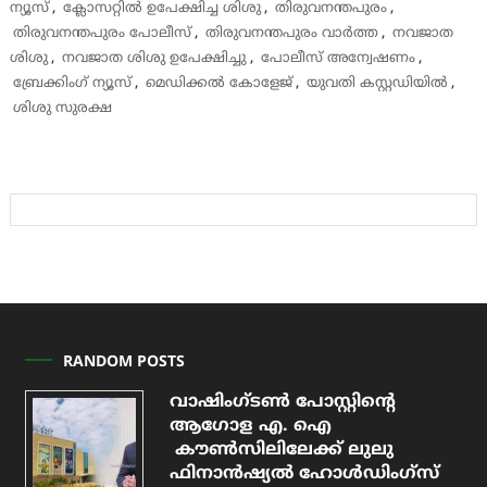
ന്യൂസ്
,
ക്ലോസറ്റിൽ ഉപേക്ഷിച്ച ശിശു
,
തിരുവനന്തപുരം
,
തിരുവനന്തപുരം പോലീസ്
,
തിരുവനന്തപുരം വാർത്ത
,
നവജാത
ശിശു
,
നവജാത ശിശു ഉപേക്ഷിച്ചു
,
പോലീസ് അന്വേഷണം
,
ബ്രേക്കിംഗ് ന്യൂസ്
,
മെഡിക്കൽ കോളേജ്
,
യുവതി കസ്റ്റഡിയിൽ
,
ശിശു സുരക്ഷ
RANDOM POSTS
വാഷിംഗ്ടൺ പോസ്റ്റിന്റെ
ആഗോള എ. ഐ
കൗൺസിലിലേക്ക് ലുലു
ഫിനാൻഷ്യൽ ഹോൾഡിംഗ്സ്