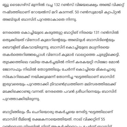
ബ്ലൂ ടൈഗേഴ്സ് മുന്നിൽ വച്ച 132 റൺസ് വിജയലക്ഷ്യം അഞ്ച് വിക്കറ്റ്
നഷ്ടത്തിലാണ് റോയൽസ് മറി കടന്നത്. 50 റൺസുമായി ക്യാപ്റ്റൻ
അബ്ദുൾ ബാസിദ് പുറത്താകാതെ നിന്നു.
നേരത്തെ കൊച്ചിയുടെ കരുത്തുറ്റ ബാറ്റിങ് നിരയെ 131 റൺസിൽ
ഒതുക്കിയത് വിനോദ് കുമാറിൻ്റെയും അബ്ദുൾ ബാസിദിൻ്റെയും
ബൌളിങ് മികവായിരുന്നു. ബാസിദ് കൊച്ചിയുടെ മധ്യനിരയെ
തകർത്തെറിഞ്ഞപ്പോൾ വിനോദ് കുമാർ വാലറ്റത്തെ ചുരുട്ടിക്കെട്ടി.
തുടക്കത്തിലെ വലിയ തകർച്ചയിൽ നിന്ന് കരകയറ്റി സിജോ മോൻ
ജോസഫും നിഖിൽ തോട്ടത്തിലും ചേർന്ന് കൊച്ചിയെ മികച്ചൊരു
സ്കോറിലേക്ക് നയിക്കുമെന്ന് തോന്നിച്ച ഘട്ടത്തിലാണ് ബാസിദ്
ഇരുവരെയും പുറത്താക്കി ട്രിവാൺഡ്രത്തിനെ മല്സരത്തിലേക്ക്
മടക്കിക്കൊണ്ടു വന്നത്. നേരത്തെ പവൻ ശ്രീധറിനെയും ബാസിദ്
പുറത്താക്കിയിരുന്നു.
ബാറ്റിങ്ങിലും ടീം ചെറിയൊരു തകർച്ചയെ നേരിട്ട ഘട്ടത്തിലാണ്
ബാസിദ് ടീമിന്‍റെ രക്ഷകനായെത്തിയത്. നാല് വിക്കറ്റിന് 55