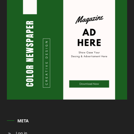
META
Log in