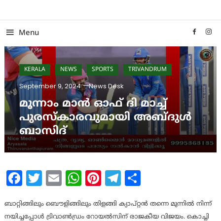
Skip
To
Content
Menu
KERALA
NEWS
SPORTS
TRIVANDRUM
September 9, 2024
News Desk
മൂന്നാം മാൻ ഓഫ് ദി മാച്ച്
പുരസ്കാരവുമായി അബ്ദുൾ
ബാസിദ്
Facebook
Twitter
Email
WhatsApp
Pinterest
Telegram
Share
ബാറ്റിങ്ങിലും ബൌളിങ്ങിലും തിളങ്ങി ക്യാപ്റ്റൻ തന്നെ മുന്നിൽ നിന്ന്
നയിച്ചപ്പോൾ ട്രിവാൺഡ്രം റോയൽസിന് രാജകീയ വിജയം. കൊച്ചി