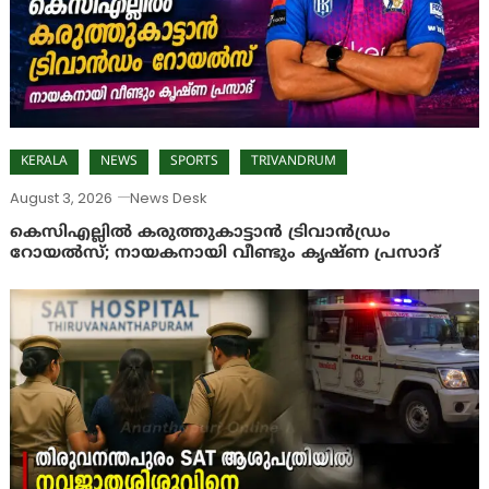
KERALA
NEWS
SPORTS
TRIVANDRUM
August 3, 2026
News Desk
കെസിഎല്ലിൽ കരുത്തുകാട്ടാൻ ട്രിവാൻഡ്രം
റോയൽസ്; നായകനായി വീണ്ടും കൃഷ്ണ പ്രസാദ്