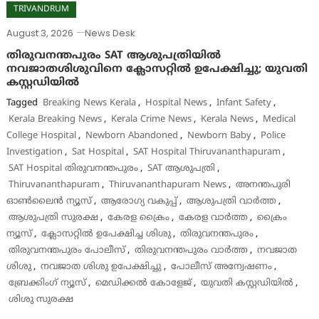
TRIVANDRUM
August 3, 2026
News Desk
തിരുവനന്തപുരം SAT ആശുപത്രിയിൽ
നവജാതശിശുവിനെ ക്ലോസറ്റിൽ ഉപേക്ഷിച്ചു; യുവതി
കസ്റ്റഡിയിൽ
Tagged
Breaking News Kerala
,
Hospital News
,
Infant Safety
,
Kerala Breaking News
,
Kerala Crime News
,
Kerala News
,
Medical
College Hospital
,
Newborn Abandoned
,
Newborn Baby
,
Police
Investigation
,
Sat Hospital
,
SAT Hospital Thiruvananthapuram
,
SAT Hospital തിരുവനന്തപുരം
,
SAT ആശുപത്രി
,
Thiruvananthapuram
,
Thiruvananthapuram News
,
അനന്തപുരി
ഓൺലൈൻ ന്യൂസ്
,
ആരോഗ്യ വകുപ്പ്
,
ആശുപത്രി വാർത്ത
,
ആശുപത്രി സുരക്ഷ
,
കേരള ക്രൈം
,
കേരള വാർത്ത
,
ക്രൈം
ന്യൂസ്
,
ക്ലോസറ്റിൽ ഉപേക്ഷിച്ച ശിശു
,
തിരുവനന്തപുരം
,
തിരുവനന്തപുരം പോലീസ്
,
തിരുവനന്തപുരം വാർത്ത
,
നവജാത
ശിശു
,
നവജാത ശിശു ഉപേക്ഷിച്ചു
,
പോലീസ് അന്വേഷണം
,
ബ്രേക്കിംഗ് ന്യൂസ്
,
മെഡിക്കൽ കോളേജ്
,
യുവതി കസ്റ്റഡിയിൽ
,
ശിശു സുരക്ഷ