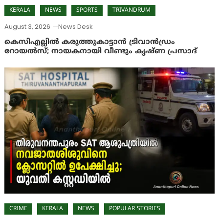
KERALA
NEWS
SPORTS
TRIVANDRUM
August 3, 2026
News Desk
കെസിഎല്ലിൽ കരുത്തുകാട്ടാൻ ട്രിവാൻഡ്രം
റോയൽസ്; നായകനായി വീണ്ടും കൃഷ്ണ പ്രസാദ്
CRIME
KERALA
NEWS
POPULAR STORIES