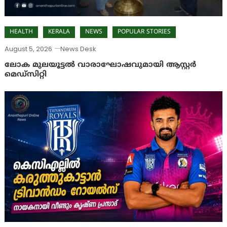
HEALTH
KERALA
NEWS
POPULAR STORIES
August 5, 2026
News Desk
ലോക മുലയൂട്ടൽ വാരാഘോഷവുമായി ആസ്റ്റർ
മെഡ്‌സിറ്റി