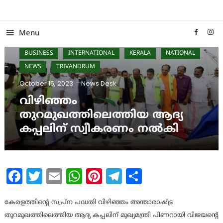
Skip
To
Content
Menu
BUSINESS
INTERNATIONAL
KERALA
NATIONAL
NEWS
TRIVANDRUM
October 15, 2023
News Desk
വിഴിഞ്ഞം
തുറമുഖത്തിലെത്തിയ ആദ്യ
കപ്പലിന് സ്വീകരണം നല്‍കി
Facebook
Twitter
Email
WhatsApp
Pinterest
Telegram
Share
കേരളത്തിന്റെ സ്വപ്ന പദ്ധതി വിഴിഞ്ഞം അന്താരാഷ്ട്ര
തുറമുഖത്തിലെത്തിയ ആദ്യ കപ്പലിന് മുഖ്യമന്ത്രി പിണറായി വിജയന്‍റെ