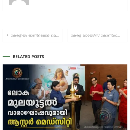
Post
കേരളീയം ഓൺലൈൻ മെഗാ ക്വിസ് രജിസ്ട്രേഷൻ കാൽലക്ഷം കടന്നു
കേരള ലായേഴ്സ് കോൺഗ്രസ് സംഘടിപ്പിച്ചു
navigation
RELATED POSTS