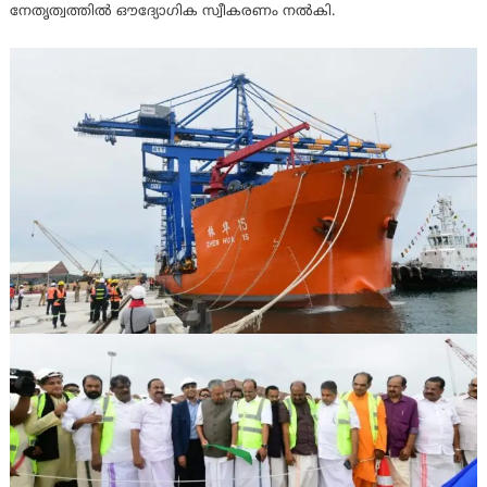
നേതൃത്വത്തില്‍ ഔദ്യോഗിക സ്വീകരണം നല്‍കി.