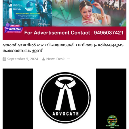
ഭാരത് ഭവനിൽ മഴ വിഷയമാക്കി വനിതാ പ്രതിഭകളുടെ
രംഗോത്സവം ഇന്ന്
September 5, 2024
News Desk