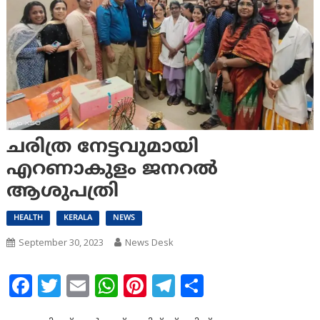
ചരിത്ര നേട്ടവുമായി
എറണാകുളം ജനറല്‍
ആശുപത്രി
HEALTH
KERALA
NEWS
September 30, 2023
News Desk
Facebook
Twitter
Email
WhatsApp
Pinterest
Telegram
Share