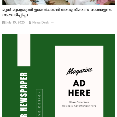
മുൻ മുഖ്യമന്ത്രി ഉമ്മൻചാണ്ടി അനുസ്മരണ സമ്മേളനം
സംഘടിപ്പിച്ചു
July 19, 2025
News Desk