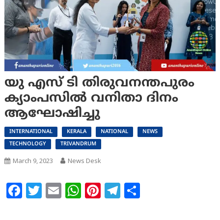
യു എസ് ടി തിരുവനന്തപുരം
ക്യാംപസിൽ വനിതാ ദിനം
ആഘോഷിച്ചു
INTERNATIONAL
KERALA
NATIONAL
NEWS
TECHNOLOGY
TRIVANDRUM
March 9, 2023
News Desk
Facebook
Twitter
Email
WhatsApp
Pinterest
Telegram
Share