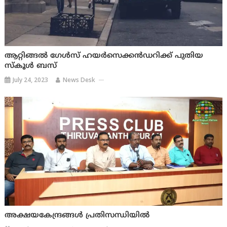
ആറ്റിങ്ങൽ ഗേൾസ് ഹയർസെക്കൻഡറിക്ക് പുതിയ
സ്‌കൂൾ ബസ്
July 24, 2023
News Desk
അക്ഷയകേന്ദ്രങ്ങൾ പ്രതിസന്ധിയിൽ