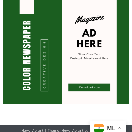
ML
News Vibrant
|
Theme: News Vibrant by
CodeVibrant
.