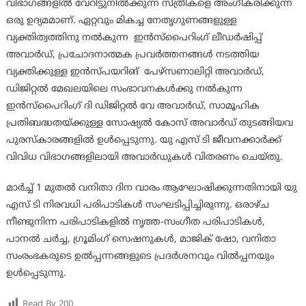
വിഭാഗങ്ങളിൽ വേറിട്ടുനിൽക്കുന്ന സ്ത്രീകളെ അംഗീകരിക്കുന്ന
ഒരു ഉദ്യമമാണ്. ഏറ്റവും മികച്ച നേതൃഗുണങ്ങളുള്ള
വ്യക്തിത്വത്തിനു നൽകുന്ന ഇൻസ്‌പൈറിംഗ് ലീഡർഷിപ്പ്
അവാർഡ്, പ്രചോദനാത്മക പ്രവർത്തനങ്ങൾ നടത്തിയ
വ്യക്തിക്കുള്ള ഇൻസ്പയറിങ് പേഴ്സണാലിറ്റി അവാർഡ്,
ഡിജിറ്റൽ മേഖലയിലെ സംഭാവനകൾക്കു നൽകുന്ന
ഇൻസ്‌പൈറിംഗ് ദി ഡിജിറ്റൽ വേ അവാർഡ്, സാമൂഹിക
പ്രതിബദ്ധതയ്ക്കുള്ള സോഷ്യൽ കോസ് അവാർഡ് തുടങ്ങിയവ
പുരസ്‌കാരങ്ങളിൽ ഉൾപ്പെടുന്നു. യു എസ് ടി ജീവനക്കാർക്ക്
വിവിധ വിഭാഗങ്ങളിലായി അവാർഡുകൾ വിതരണം ചെയ്തു.
മാർച്ച് 1 മുതൽ വനിതാ ദിന വാരം ആഘോഷിക്കുന്നതിനായി യു
എസ് ടി നിരവധി പരിപാടികൾ സംഘടിപ്പിച്ചിരുന്നു. ഒരാഴ്ച
നീണ്ടുനിന്ന പരിപാടികളിൽ നൃത്ത-സംഗീത പരിപാടികൾ,
പാനൽ ചർച്ച, ഗ്രൂമിംഗ് സെഷനുകൾ, മാജിക് ഷോ, വനിതാ
സംരംഭകരുടെ ഉൽപ്പന്നങ്ങളുടെ പ്രദർശനവും വിൽപ്പനയും
ഉൾപ്പെടുന്നു.
Read By
200