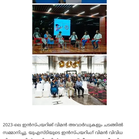
2023-ലെ ഇൻസ്പയറിങ് വിമൻ അവാർഡുകളും ചടങ്ങിൽ
സമ്മാനിച്ചു. യു‌എസ്‌ടിയുടെ ഇൻസ്‌പയറിംഗ് വിമൻ വിവിധ