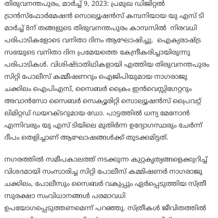
തിരുവനന്തപുരം, മാർച്ച് 9, 2023: പ്രമുഖ ഡിജിറ്റൽ
ട്രാൻസ്‌ഫോർമേഷൻ സൊല്യൂഷൻസ് കമ്പനിയായ യു എസ് ടി
മാർച്ച് 8ന് തങ്ങളുടെ തിരുവനന്തപുരം കാമ്പസിൽ നിരവധി
പരിപാടികളോടെ വനിതാ ദിനം ആഘോഷിച്ചു. ഐക്യരാഷ്ട്ര
സഭയുടെ വനിതാ ദിന പ്രമേയത്തെ കേന്ദ്രീകരിച്ചായിരുന്നു
പരിപാടികൾ. വിശിഷ്ടാതിഥികളായി എത്തിയ തിരുവനന്തപുരം
സിറ്റി പോലീസ് കമ്മീഷണറും ഐജിപിയുമായ നാഗരാജു
ചക്കിലം ഐപിഎസ്, സൈബർ ക്രൈം ഇൻവെസ്റ്റിഗേറ്ററും
അവാൻസോ സൈബർ സെക്യൂരിറ്റി സൊല്യൂഷൻസ് പ്രൈവറ്റ്
ലിമിറ്റഡ് ഡയറക്ടറുമായ ഡോ. പാട്ടത്തിൽ ധന്യ മേനോൻ
എന്നിവരും യു എസ് ടിയിലെ മുതിർന്ന ഉദ്യോഗസ്ഥരും ചേർന്ന്
ദീപം തെളിച്ചാണ് ആഘോഷങ്ങൾക്ക് തുടക്കമിട്ടത്.
നഗരത്തിൽ സമീപകാലത്ത് നടക്കുന്ന കുറ്റകൃത്യങ്ങളെക്കുറിച്ച്
വിശദമായി സംസാരിച്ച സിറ്റി പോലീസ് കമ്മിഷണർ നാഗരാജു
ചക്കിലം, പോലീസും സൈബർ വകുപ്പും ഏർപ്പെടുത്തിയ സ്ത്രീ
സുരക്ഷാ സംവിധാനങ്ങൾ പരമാവധി
ഉപയോഗപ്പെടുത്തണമെന്ന് പറഞ്ഞു. സ്ത്രീകൾ ജീവിതത്തിൽ