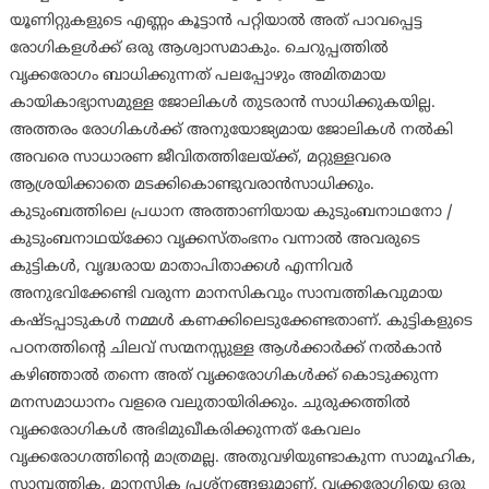
യൂണിറ്റുകളുടെ എണ്ണം കൂട്ടാൻ പറ്റിയാൽ അത് പാവപ്പെട്ട
രോഗികളള്‍ക്ക് ഒരു ആശ്വാസമാകും. ചെറുപ്പത്തിൽ
വൃക്കരോഗം ബാധിക്കുന്നത് പലപ്പോഴും അമിതമായ
കായികാഭ്യാസമുള്ള ജോലികൾ തുടരാൻ സാധിക്കുകയില്ല.
അത്തരം രോഗികള്‍ക്ക് അനുയോജ്യമായ ജോലികൾ നല്‍കി
അവരെ സാധാരണ ജീവിതത്തിലേയ്ക്ക്, മറ്റുള്ളവരെ
ആശ്രയിക്കാതെ മടക്കികൊണ്ടുവരാന്‍സാധിക്കും.
കുടുംബത്തിലെ പ്രധാന അത്താണിയായ കുടുംബനാഥനോ /
കുടുംബനാഥയ്‌ക്കോ വൃക്കസ്തംഭനം വന്നാൽ അവരുടെ
കുട്ടികൾ, വൃദ്ധരായ മാതാപിതാക്കൾ എന്നിവർ
അനുഭവിക്കേണ്ടി വരുന്ന മാനസികവും സാമ്പത്തികവുമായ
കഷ്ടപ്പാടുകൾ നമ്മൾ കണക്കിലെടുക്കേണ്ടതാണ്. കുട്ടികളുടെ
പഠനത്തിന്റെ ചിലവ് സന്മനസ്സുള്ള ആള്‍ക്കാര്‍ക്ക് നല്‍കാൻ
കഴിഞ്ഞാൽ തന്നെ അത് വൃക്കരോഗികള്‍ക്ക് കൊടുക്കുന്ന
മനസമാധാനം വളരെ വലുതായിരിക്കും. ചുരുക്കത്തിൽ
വൃക്കരോഗികൾ അഭിമുഖീകരിക്കുന്നത് കേവലം
വൃക്കരോഗത്തിന്റെ മാത്രമല്ല. അതുവഴിയുണ്ടാകുന്ന സാമൂഹിക,
സാമ്പത്തിക, മാനസിക പ്രശ്‌നങ്ങളുമാണ്. വൃക്കരോഗിയെ ഒരു