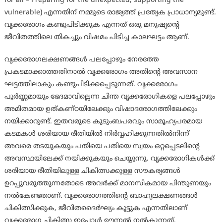
for all – Preparing for the unexpected, supporting the
vulnerable) എന്നതിന് നമ്മുടെ രാജ്യത്ത് പ്രത്യേക പ്രാധാന്യമുണ്ട്.
വൃക്കരോഗം കണ്ടുപിടിക്കുക എന്നത് ഒരു മനുഷ്യന്റെ
ജീവിതത്തിലെ തികച്ചും വിഷമം പിടിച്ച കാലഘട്ടം ആണ്.
വൃക്കരോഗലക്ഷണങ്ങൾ പലപ്പോഴും നേരത്തേ
പ്രകടമാക്കാത്തതിനാൽ വൃക്കരോഗം അതിന്റെ അവസാന
ഘട്ടത്തിലാകും കണ്ടുപിടിക്കപ്പെടുന്നത്. വൃക്കരോഗം
പൂര്‍ണ്ണമായും ഭേദമാവില്ലെന്ന ചിന്ത വൃക്കരോഗികളെ പലപ്പോഴും
അമിതമായ ഉത്കണ്ഠയിലേക്കും വിഷാദരോഗത്തിലേക്കും
നയിക്കാറുണ്ട്. ഇതവരുടെ കുടുംബപരവും സാമൂഹ്യപരമായ
കടമകൾ ശരിയായ രീതിയിൽ നിര്‍വ്വഹിക്കുന്നതില്‍നിന്ന്
അവരെ തടയുകയും പതിയെ പതിയെ സ്വയം ഒറ്റപ്പെടലിന്റെ
അവസ്ഥയിലേക്ക് നയിക്കുകയും ചെയ്യുന്നു. വൃക്കരോഗികള്‍ക്ക്
ശരിയായ രീതിയിലുള്ള ചികിത്സക്കുള്ള സൗകര്യങ്ങൾ
ഉറപ്പുവരുത്തുന്നതോടെ അവര്‍ക്ക് മാനസികമായ പിന്തുണയും
നല്‍കേണ്ടതാണ്. വൃക്കരോഗത്തിന്റെ ബാഹ്യലക്ഷണങ്ങൾ
ചികിത്സിക്കുക, ജീവിതദൈര്‍ഘ്യം കൂട്ടുക എന്നതിലാണ്
വൃക്കരോഗ ചികിത്സ ഇപ്പോൾ ഊന്നൽ നല്‍കുന്നത്.