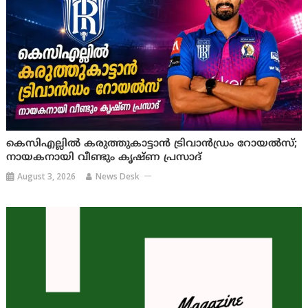
കെസിഎല്ലിൽ കരുത്തുകാട്ടാൻ ട്രിവാൻഡ്രം റോയൽസ്;
നായകനായി വീണ്ടും കൃഷ്ണ പ്രസാദ്
August 3, 2026
News Desk