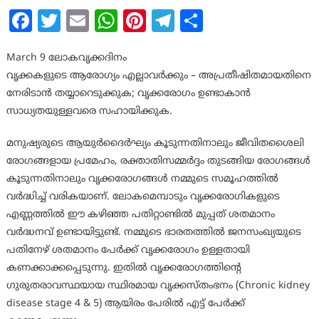
Facebook
Twitter
Email
WhatsApp
Pinterest
Telegram
Share
March 9 ലോകവൃക്കദിനം
വൃക്കകളുടെ ആരോഗ്യം എല്ലാവർക്കും – അപ്രതീഷിതമായതിനെ
നേരിടാൻ തയ്യാറെടുക്കുക; വൃക്കരോഗം ഉണ്ടാകാൻ
സാധ്യതയുള്ളവരെ സഹായിക്കുക.
മനുഷ്യരുടെ ആയുര്‍ദൈര്‍ഘ്യം കൂടുന്നതിനാലും ജീവിതശൈലി
രോഗങ്ങളായ പ്രമേഹം, രക്താതിസമ്മര്‍ദ്ദം തുടങ്ങിയ രോഗങ്ങൾ
കൂടുന്നതിനാലും വൃക്കരോഗങ്ങൾ നമ്മുടെ സമൂഹത്തിൽ
വര്‍ദ്ധിച്ച് വരികയാണ്. ലോകമെമ്പാടും വൃക്കരോഗികളുടെ
എണ്ണത്തിൽ ഈ കഴിഞ്ഞ പതിറ്റാണ്ടിൽ മുപ്പത് ശതമാനം
വര്‍ദ്ധനവ് ഉണ്ടായിട്ടുണ്ട്. നമ്മുടെ ഭാരതത്തിൽ ജനസംഖ്യയുടെ
പതിനേഴ് ശതമാനം പേര്‍ക്ക് വൃക്കരോഗം ഉള്ളതായി
കണക്കാക്കപ്പെടുന്നു. ഇതിൽ വൃക്കരോഗത്തിന്റെ
ഗുരുതരാവസ്ഥയായ സ്ഥിരമായ വൃക്കസ്തംഭനം (Chronic kidney
disease stage 4 & 5) ആയിരം പേരിൽ എട്ട് പേര്‍ക്ക്