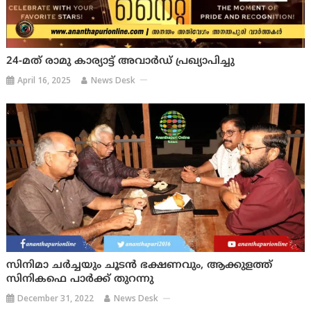
24-മത് രാമു കാര്യാട്ട് അവാർഡ് പ്രഖ്യാപിച്ചു
April 16, 2025
News Desk
സിനിമാ ചർച്ചയും ചൂടൻ ഭക്ഷണവും, ആക്കുളത്ത്
സിനികഫെ പാർക്ക് തുറന്നു
December 31, 2022
News Desk