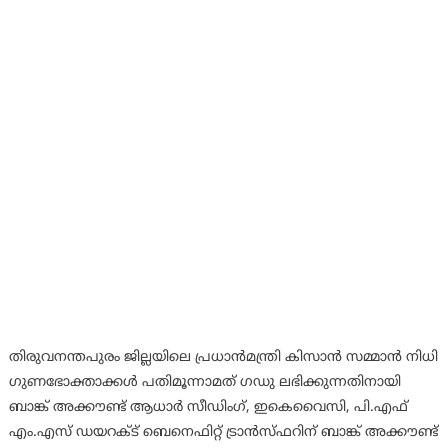
തിരുവനന്തപുരം ജില്ലയിലെ പ്രധാൻമന്ത്രി കിസാൻ സമ്മാൻ നിധി
ഗുണഭോക്താക്കൾ പതിമൂന്നാമത് ഗഡു ലഭിക്കുന്നതിനായി
ബാങ്ക് അക്കൗണ്ട് ആധാർ സീഡിംഗ്, ഇകെവൈസി, പി.എഫ്
എം.എസ് ഡയറക്ട് ബെനെഫിറ്റ് ട്രാൻസ്ഫറിന് ബാങ്ക് അക്കൗണ്ട്