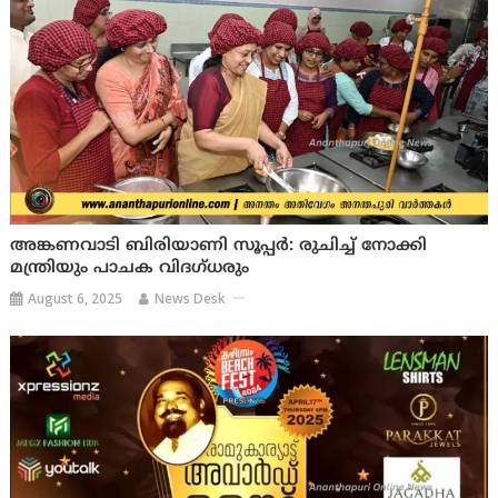
അങ്കണവാടി ബിരിയാണി സൂപ്പര്‍: രുചിച്ച് നോക്കി
മന്ത്രിയും പാചക വിദഗ്ധരും
August 6, 2025
News Desk