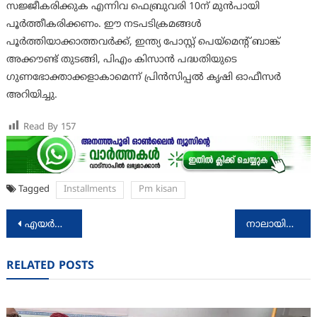
സജ്ജീകരിക്കുക എന്നിവ ഫെബ്രുവരി 10ന് മുൻപായി
പൂർത്തീകരിക്കണം. ഈ നടപടിക്രമങ്ങൾ
പൂർത്തിയാക്കാത്തവർക്ക്, ഇന്ത്യ പോസ്റ്റ് പെയ്‌മെന്റ് ബാങ്ക്
അക്കൗണ്ട് തുടങ്ങി, പിഎം കിസാൻ പദ്ധതിയുടെ
ഗുണഭോക്താക്കളാകാമെന്ന് പ്രിൻസിപ്പൽ കൃഷി ഓഫീസർ
അറിയിച്ചു.
Read By
157
Tagged
Installments
Pm kisan
Post
എയർപോർട്ട് മാനേജ്മെന്റിൽ ഡിപ്ലോമ
നാലായിരത്തിലധികം വിദ്യാർത്ഥികൾക്ക് അപ്രന്റിസ്ഷിപ്: മന്ത്രി ഡോ. ആർ ബിന്ദു
navigation
RELATED POSTS